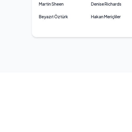
Martin Sheen
Denise Richards
Beyazıt Öztürk
Hakan Meriçliler