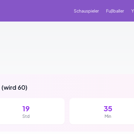
Schauspieler
Fußballer
Y
g
(
wird 60
)
19
35
Std
Min