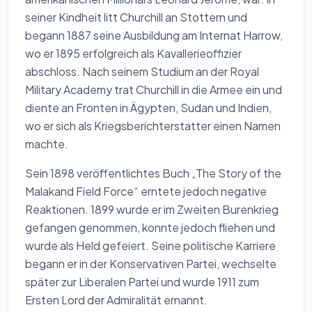
seiner Kindheit litt Churchill an Stottern und
begann 1887 seine Ausbildung am Internat Harrow,
wo er 1895 erfolgreich als Kavallerieoffizier
abschloss. Nach seinem Studium an der Royal
Military Academy trat Churchill in die Armee ein und
diente an Fronten in Ägypten, Sudan und Indien,
wo er sich als Kriegsberichterstatter einen Namen
machte.
Sein 1898 veröffentlichtes Buch „The Story of the
Malakand Field Force“ erntete jedoch negative
Reaktionen. 1899 wurde er im Zweiten Burenkrieg
gefangen genommen, konnte jedoch fliehen und
wurde als Held gefeiert. Seine politische Karriere
begann er in der Konservativen Partei, wechselte
später zur Liberalen Partei und wurde 1911 zum
Ersten Lord der Admiralität ernannt.