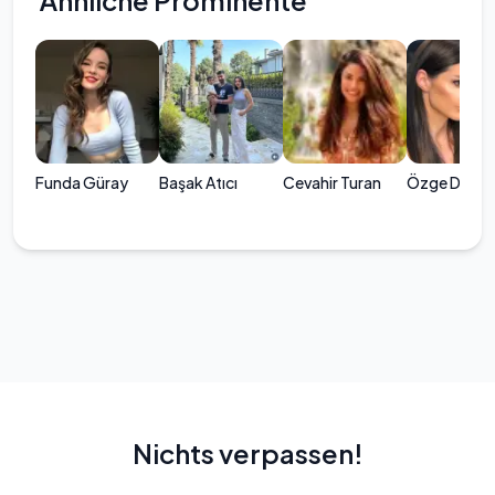
Ähnliche Prominente
Funda Güray
Başak Atıcı
Cevahir Turan
Özge Demir
Nichts verpassen!