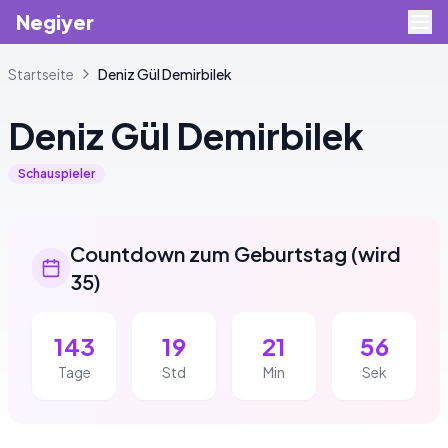
Negiyer
Startseite
Deniz
Gül Demirbilek
Deniz
Gül Demirbilek
Schauspieler
Countdown zum Geburtstag
(
wird
35
)
143
19
21
56
Tage
Std
Min
Sek