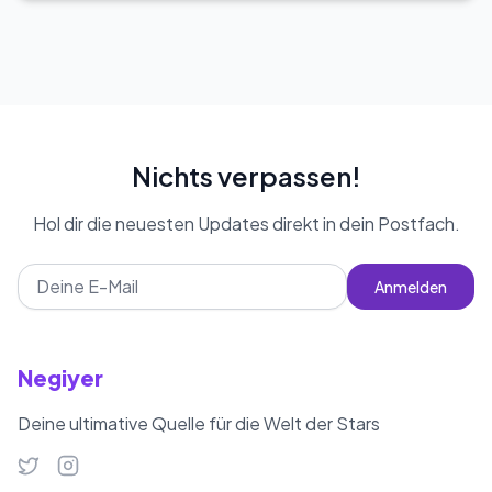
übernahm er wichtige Rollen in
Destan Batmaz wiegt 70 kg.
Fernsehserien. So war er in Serien
wie „Şansa Bak“, „Size Baba
Diyebilir miyim?“, „Kapıları Açmak“,
„Kınalı Kuzular“, „Acı Hayat“, „Sinekli
Bakkal“ und „LUNİLER“ zu sehen. Im
Nichts verpassen!
Bereich Film gab er der Figur Barış im
Hol dir die neuesten Updates direkt in dein Postfach.
Film „Celal İle Ceren“ Leben und
hatte ebenfalls einen Auftritt in dem
Anmelden
Film „Dostlar Arasında“. Darüber
hinaus arbeitete er in Werbespots
mit Marken wie Ford und Vodafone
Negiyer
zusammen. Neben seiner
Schauspielerei interessiert sich
Deine ultimative Quelle für die Welt der Stars
Destan Batmaz auch für das
Fechten. Als einer der bedeutenden