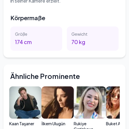
in seiner Karriere erzielt.
Körpermaße
Größe
Gewicht
174
cm
70
kg
Ähnliche Prominente
Kaan Taşaner
İlkem Ulugün
Rukiye
Buket Arıka