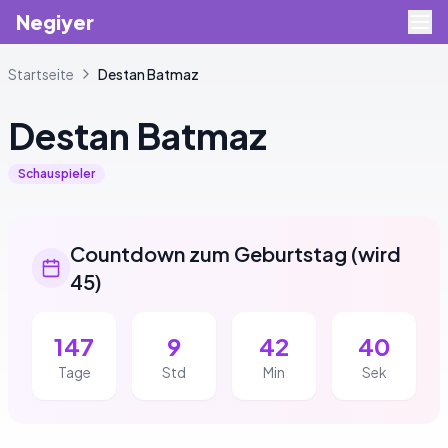
Negiyer
Startseite
Destan
Batmaz
Destan
Batmaz
Schauspieler
Countdown zum Geburtstag
(
wird
45
)
147
9
42
40
Tage
Std
Min
Sek