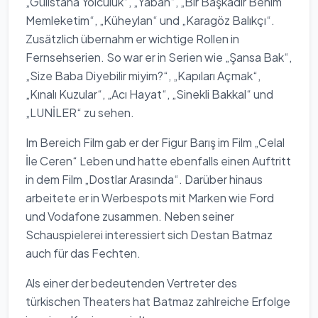
„Gülistana Yolculuk“, „Yaban“, „Bir Başkadır Benim
Memleketim“, „Küheylan“ und „Karagöz Balıkçı“.
Zusätzlich übernahm er wichtige Rollen in
Fernsehserien. So war er in Serien wie „Şansa Bak“,
„Size Baba Diyebilir miyim?“, „Kapıları Açmak“,
„Kınalı Kuzular“, „Acı Hayat“, „Sinekli Bakkal“ und
„LUNİLER“ zu sehen.
Im Bereich Film gab er der Figur Barış im Film „Celal
İle Ceren“ Leben und hatte ebenfalls einen Auftritt
in dem Film „Dostlar Arasında“. Darüber hinaus
arbeitete er in Werbespots mit Marken wie Ford
und Vodafone zusammen. Neben seiner
Schauspielerei interessiert sich Destan Batmaz
auch für das Fechten.
Als einer der bedeutenden Vertreter des
türkischen Theaters hat Batmaz zahlreiche Erfolge