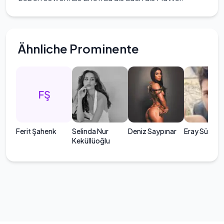
Ähnliche Prominente
FŞ
Ferit Şahenk
Selinda Nur
Deniz Saypınar
Eray Sünbül
Keküllüoğlu