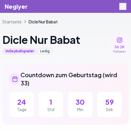
Negiyer
Startseite
Dicle
Nur Babat
Dicle
Nur Babat
36.2K
Volleyballspieler
Ledig
Follower
Countdown zum Geburtstag
(
wird
33
)
24
1
30
58
Tage
Std
Min
Sek