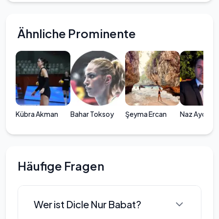
Ähnliche Prominente
Kübra Akman
Bahar Toksoy
Şeyma Ercan
Naz Aydemi
Häufige Fragen
Wer ist Dicle Nur Babat?