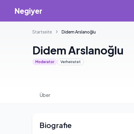
Negiyer
Startseite
Didem
Arslanoğlu
Didem
Arslanoğlu
Moderator
Verheiratet
Über
Biografie