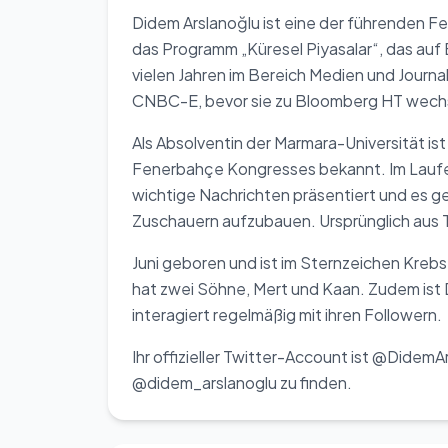
Didem Arslanoğlu ist eine der führenden Fe
das Programm „Küresel Piyasalar“, das auf 
vielen Jahren im Bereich Medien und Journa
CNBC-E, bevor sie zu Bloomberg HT wech
Als Absolventin der Marmara-Universität ist
Fenerbahçe Kongresses bekannt. Im Laufe ih
wichtige Nachrichten präsentiert und es ge
Zuschauern aufzubauen. Ursprünglich aus 
Juni geboren und ist im Sternzeichen Krebs
hat zwei Söhne, Mert und Kaan. Zudem ist 
interagiert regelmäßig mit ihren Followern.
Ihr offizieller Twitter-Account ist @DidemAr
@didem_arslanoglu zu finden.