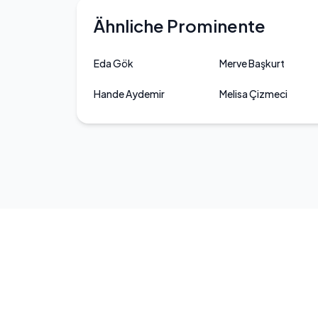
Ähnliche Prominente
Eda Gök
Merve Başkurt
Hande Aydemir
Melisa Çizmeci