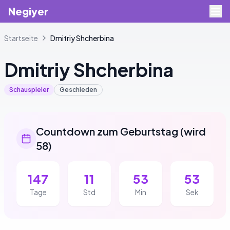
Negiyer
Startseite
Dmitriy
Shcherbina
Dmitriy
Shcherbina
Schauspieler
Geschieden
Countdown zum Geburtstag
(
wird
58
)
147
11
53
53
Tage
Std
Min
Sek