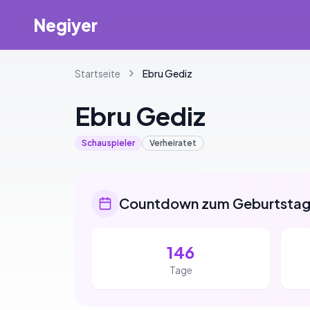
Negiyer
Startseite
Ebru
Gediz
Ebru
Gediz
Schauspieler
Verheiratet
Countdown zum Geburtsta
146
Tage