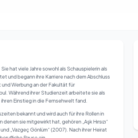
Sie hat viele Jahre sowohl als Schauspielerin als
tet und begann ihre Karriere nach dem Abschluss
t und Werbung an der Fakultät für
ul. Während ihrer Studienzeit arbeitete sie als
hren Einstieg in die Fernsehwelt fand.
szeiten bekannt und wird auch für ihre Rollen in
in denen sie mitgewirkt hat, gehören „Aşk Hırsızı“
) und „Vazgeç Gönlüm“ (2007). Nach ihrer Heirat
berufliche Pause ein.