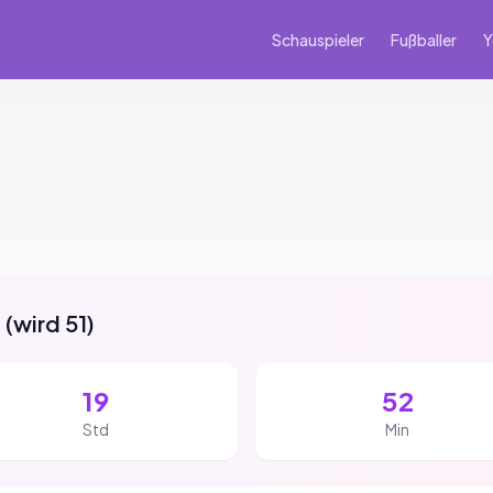
Schauspieler
Fußballer
Y
g
(
wird 51
)
19
52
Std
Min