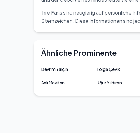
Ihre Fans sind neugierig auf persönliche In
Sternzeichen. Diese Informationen sind jed
Ähnliche Prominente
Devrim Yalçın
Tolga Çevik
Aslı Mavitan
Uğur Yıldıran