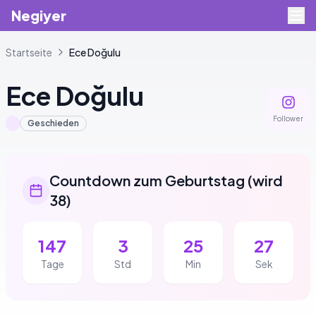
Negiyer
Startseite
Ece
Doğulu
Ece
Doğulu
Follower
Geschieden
Countdown zum Geburtstag
(
wird
38
)
147
3
25
27
Tage
Std
Min
Sek