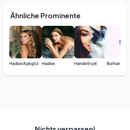
Ähnliche Prominente
BD
Hadise Açıkgöz
Hadise
Hande Erçel
Burhan Dinçe
Nichts verpassen!