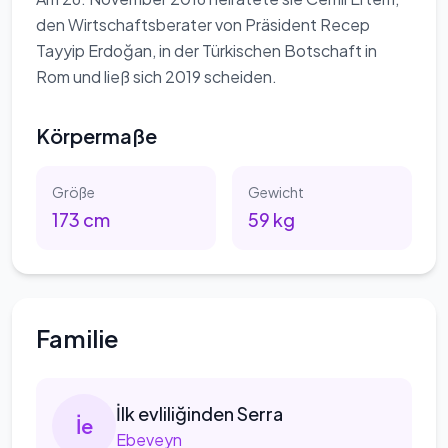
den Wirtschaftsberater von Präsident Recep
Tayyip Erdoğan, in der Türkischen Botschaft in
Rom und ließ sich 2019 scheiden.
Körpermaße
Größe
Gewicht
173
cm
59
kg
Familie
İlk
evliliğinden Serra
İ
e
Ebeveyn