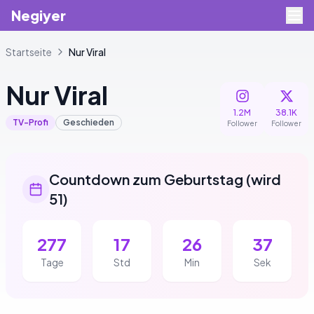
Negiyer
Startseite
Nur
Viral
Nur
Viral
1.2M
38.1K
TV-Profi
Geschieden
Follower
Follower
Countdown zum Geburtstag
(
wird
51
)
277
17
26
36
Tage
Std
Min
Sek