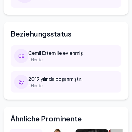
Beziehungsstatus
Cemil
Ertem ile evlenmiş
C
E
- Heute
2019
yılında boşanmıştır.
2
y
- Heute
Ähnliche Prominente