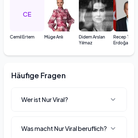
CE
Cemil Ertem
Müge Anlı
Didem Arslan
Recep Tayy
Yılmaz
Erdoğan
Häufige Fragen
Wer ist Nur Viral?
Nur Viral wurde am 13. Mai 1975 in
Was macht Nur Viral beruflich?
Istanbul geboren. Ihre schulische