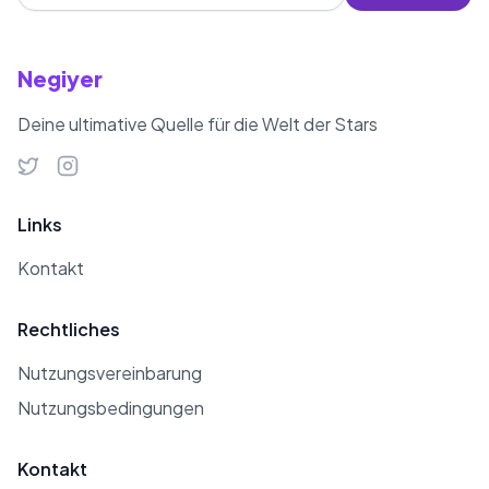
mit 40 lokalen Fernsehsendern. Sie
produzierte Koch- und
Negiyer
Gesundheitsprogramme für
zahlreiche Sender wie Kanal 7, TNT,
Deine ultimative Quelle für die Welt der Stars
Samanyolu TV, Show TV, Türkmax
Gurme und BEYAZ TV. Nur Viral, die
das Kochen liebt und sich für
Links
internationale Küchen interessiert,
moderiert derzeit das
Kontakt
Frauenprogramm „Hayatta Her Şey
Rechtliches
Var“ auf den Bildschirmen von Beyaz
TV. Aus ihrer ersten Ehe hat sie eine
Nutzungsvereinbarung
Tochter namens Serra. Am 26.
Nutzungsbedingungen
November 2016 heiratete sie Cemil
Ertem, den Wirtschaftsberater von
Kontakt