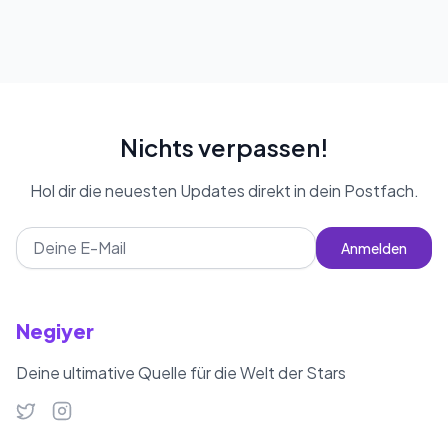
Testo Taylan wiegt 114 kg.
Radio, TV und Film und setzte seine
Ausbildung an der Mittelmeer-
Technischen Universität im Bereich
Computer Engineering fort. Mit einer
Körpergröße von 1,90 m und einem
Nichts verpassen!
gewichtigen, muskulösen Körper von
Hol dir die neuesten Updates direkt in dein Postfach.
114 kg fällt Testo auf. Er teilt häufig
Inhalte zu Sport und Fitness auf
Anmelden
seinen Social-Media-Plattformen
und interagiert aktiv mit seinen
Followern. In letzter Zeit gab es
Negiyer
Spekulationen über seinen
Gesundheitszustand, nachdem sein
Deine ultimative Quelle für die Welt der Stars
Instagram-Account geschlossen
wurde, was zu Fragen wie „Ist er tot?“