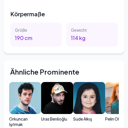
Körpermaße
Größe
Gewicht
190
cm
114
kg
Ähnliche Prominente
Orkuncan
Uras Benlioğlu
Sude Alkış
Pelin Olgun
Işıtmak