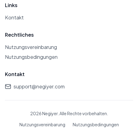
führte. Diese hat er jedoch humorvoll
Links
kommentiert. Testo ist 26 Jahre alt
Kontakt
und ledig. Über sein Privatleben gibt
er nicht viele Informationen preis,
Rechtliches
jedoch gibt es einige Videos, die er
2023 mit seiner Freundin
Nutzungsvereinbarung
aufgenommen hat. Konkrete
Nutzungsbedingungen
Informationen über die Identität
seiner Freundin sind nicht bekannt.
Kontakt
Testo Taylan ist Fan von Fenerbahçe
support@negiyer.com
und begann seine Sportkarriere als
Powerlifter. Mit seiner
unterhaltsamen Persönlichkeit und
2026 Negiyer. Alle Rechte vorbehalten.
seinem Wissen im Sportbereich ist er
Nutzungsvereinbarung
Nutzungsbedingungen
zu einer beliebten Figur unter jungen
Menschen geworden.