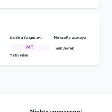
Elis Bera Sungurtekin
Melissa Karacakaya
MT
Tarık Bayrak
Metin Tekin
Nichts verpassen!