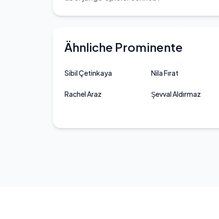
Ähnliche Prominente
Sibil Çetinkaya
Nila Fırat
Rachel Araz
Şevval Aldırmaz