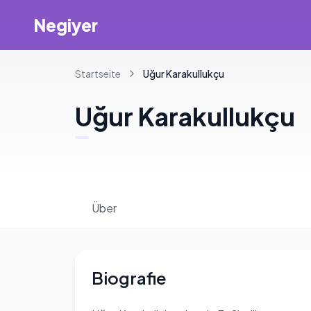
Negiyer
Startseite
Uğur
Karakullukçu
Uğur
Karakullukçu
Über
Biografie