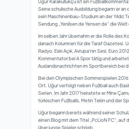
Uğur Karakullukçu ist ein Fußballkommentat
Seine schulische Ausbildung begann er an d
sein Maschinenbau-Studium an der Yıldız Tek
Sendung „Yenilsen de Yensen de“ die Welt
Im selben Jahr übernahm er die Rolle des 
danach Kolumnen für die Taraf Gazetesi. 
Radyo, Eski Açık, Avrupa'nın Sesi, Euro 201
Kommentator bei A Spor tätig und arbeitet
Auslandsnachrichten im Sportbereich bei 
Bei den Olympischen Sommerspielen 2016 in 
Ort. Uğur verfolgt neben Fußball auch Bas
Serien. Im Jahr 2017 heiratete er Mine Ça
türkischen Fußballs, Metin Tekin und der S
Uğur begann bereits während seiner Schulz
einen Blog mit dem Titel „PcLioN FC“, auf
über junge Spieler schrieb.