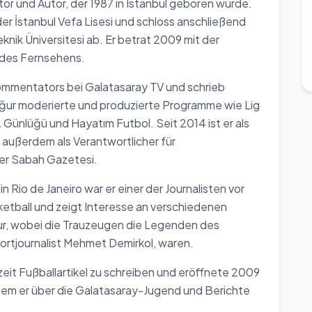
or und Autor, der 1987 in Istanbul geboren wurde.
er İstanbul Vefa Lisesi und schloss anschließend
nik Üniversitesi ab. Er betrat 2009 mit der
 des Fernsehens.
Kommentators bei Galatasaray TV und schrieb
Uğur moderierte und produzierte Programme wie Lig
2 Günlüğü und Hayatım Futbol. Seit 2014 ist er als
 außerdem als Verantwortlicher für
der Sabah Gazetesi.
Rio de Janeiro war er einer der Journalisten vor
ketball und zeigt Interesse an verschiedenen
mur, wobei die Trauzeugen die Legenden des
portjournalist Mehmet Demirkol, waren.
eit Fußballartikel zu schreiben und eröffnete 2009
 dem er über die Galatasaray-Jugend und Berichte