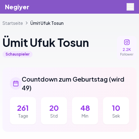
Negiyer
Startseite
Ümit
Ufuk Tosun
Ümit
Ufuk Tosun
2.2K
Schauspieler
Follower
Countdown zum Geburtstag
(
wird
49
)
261
20
48
9
Tage
Std
Min
Sek