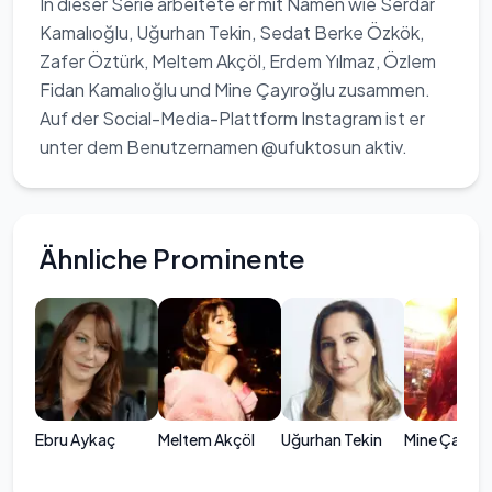
In dieser Serie arbeitete er mit Namen wie Serdar
Kamalıoğlu, Uğurhan Tekin, Sedat Berke Özkök,
Zafer Öztürk, Meltem Akçöl, Erdem Yılmaz, Özlem
Fidan Kamalıoğlu und Mine Çayıroğlu zusammen.
Auf der Social-Media-Plattform Instagram ist er
unter dem Benutzernamen @ufuktosun aktiv.
Ähnliche Prominente
Ebru Aykaç
Meltem Akçöl
Uğurhan Tekin
Mine Çayıro