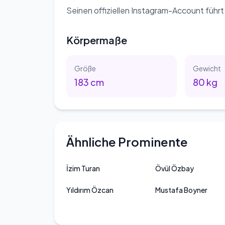
Seinen offiziellen Instagram-Account führt
Körpermaße
Größe
Gewicht
183
cm
80
kg
Ähnliche Prominente
İzim Turan
Övül Özbay
Yıldırım Özcan
Mustafa Boyner