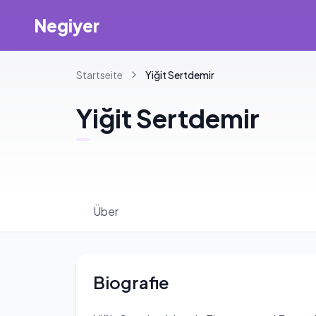
Negiyer
Startseite
Yiğit
Sertdemir
Yiğit
Sertdemir
Über
Biografie