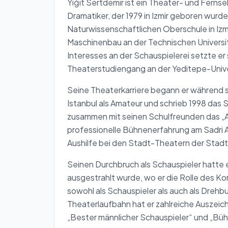
Yiğit Sertdemir ist ein Theater- und Ferns
Dramatiker, der 1979 in Izmir geboren wurd
Naturwissenschaftlichen Oberschule in Izm
Maschinenbau an der Technischen Universit
Interesses an der Schauspielerei setzte e
Theaterstudiengang an der Yeditepe-Univers
Seine Theaterkarriere begann er während s
Istanbul als Amateur und schrieb 1998 das 
zusammen mit seinen Schulfreunden das „A
professionelle Bühnenerfahrung am Sadri A
Aushilfe bei den Stadt-Theatern der Stadt 
Seinen Durchbruch als Schauspieler hatte e
ausgestrahlt wurde, wo er die Rolle des K
sowohl als Schauspieler als auch als Drehb
Theaterlaufbahn hat er zahlreiche Auszeic
„Bester männlicher Schauspieler“ und „Büh