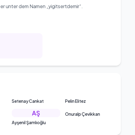
 er unter dem Namen „yigitsertdemir“.
Setenay Cankat
Pelin Elitez
AŞ
Onuralp Çevikkan
Ayşenil Şamlıoğlu