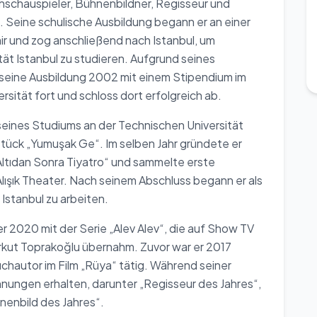
ehschauspieler, Bühnenbildner, Regisseur und
e. Seine schulische Ausbildung begann er an einer
ir und zog anschließend nach Istanbul, um
ät Istanbul zu studieren. Aufgrund seines
r seine Ausbildung 2002 mit einem Stipendium im
ität fort und schloss dort erfolgreich ab.
eines Studiums an der Technischen Universität
Stück „Yumuşak Ge“. Im selben Jahr gründete er
ltıdan Sonra Tiyatro“ und sammelte erste
lışık Theater. Nach seinem Abschluss begann er als
Istanbul zu arbeiten.
r 2020 mit der Serie „Alev Alev“, die auf Show TV
orkut Toprakoğlu übernahm. Zuvor war er 2017
uchautor im Film „Rüya“ tätig. Während seiner
hnungen erhalten, darunter „Regisseur des Jahres“,
nenbild des Jahres“.