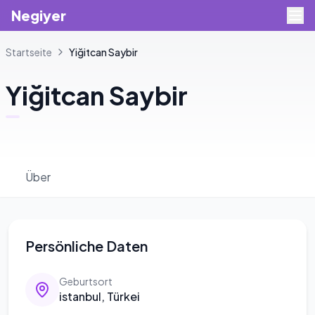
Negiyer
Startseite
Yiğitcan
Saybir
Yiğitcan
Saybir
Über
Persönliche Daten
Geburtsort
istanbul, Türkei