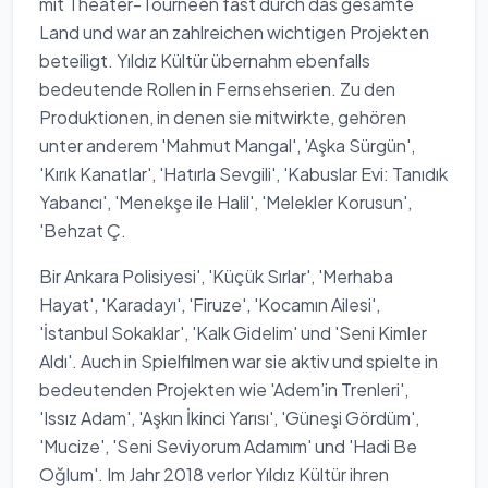
mit Theater-Tourneen fast durch das gesamte
Land und war an zahlreichen wichtigen Projekten
beteiligt. Yıldız Kültür übernahm ebenfalls
bedeutende Rollen in Fernsehserien. Zu den
Produktionen, in denen sie mitwirkte, gehören
unter anderem 'Mahmut Mangal', 'Aşka Sürgün',
'Kırık Kanatlar', 'Hatırla Sevgili', 'Kabuslar Evi: Tanıdık
Yabancı', 'Menekşe ile Halil', 'Melekler Korusun',
'Behzat Ç.
Bir Ankara Polisiyesi', 'Küçük Sırlar', 'Merhaba
Hayat', 'Karadayı', 'Firuze', 'Kocamın Ailesi',
'İstanbul Sokaklar', 'Kalk Gidelim' und 'Seni Kimler
Aldı'. Auch in Spielfilmen war sie aktiv und spielte in
bedeutenden Projekten wie 'Adem’in Trenleri',
'Issız Adam', 'Aşkın İkinci Yarısı', 'Güneşi Gördüm',
'Mucize', 'Seni Seviyorum Adamım' und 'Hadi Be
Oğlum'. Im Jahr 2018 verlor Yıldız Kültür ihren