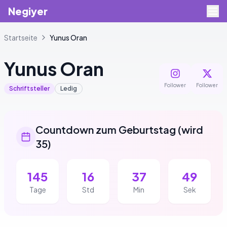
Negiyer
Startseite
Yunus
Oran
Yunus
Oran
Follower
Follower
Schriftsteller
Ledig
Countdown zum Geburtstag
(
wird
35
)
145
16
37
48
Tage
Std
Min
Sek