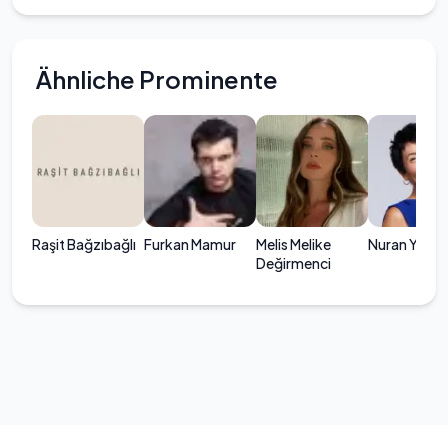
Ähnliche Prominente
Raşit Bağzıbağlı
Furkan Mamur
Melis Melike
Nuran Yıldız
Değirmenci