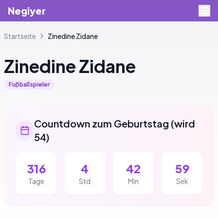
Negiyer
Startseite
Zinedine
Zidane
Zinedine
Zidane
Fußballspieler
Countdown zum Geburtstag
(
wird
54
)
316
4
42
58
Tage
Std
Min
Sek