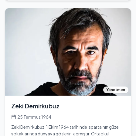
şampiyonada, 18 Yaş Üzeri Free Style İkili Takım
kategorisinde Emirhan Muran ile birlikte dünya şampiyonu
olmuştur. Bu başarı, onun spor kariyerindeki önemli bir
dönüm noktasıdır. Daha önce katıldığı 15-17 Yaş Bayan
kategorisinde ise Avrupa 3.sü olarak dikkat çekmiştir.
Kübra, aslen Isparta'lıdır ve şu anda Sakarya Üniversitesi
Spor Bilimleri Fakültesi'nde eğitimine devam etmektedir.
Spor kariyerinin yanı sıra, genç yaşına rağmen elde ettiği
başarılar, onu Türkiye'de tanınan bir sporcu haline
getirmiştir. Kübra'nın boyu 1.72 cm, kilosu ise 54'tür.
Sporun yanı sıra akademik kariyerine de önem veren
Kübra, gelecekte hem sporcu hem de akademisyen
olarak başarılı bir kariyer hedeflemektedir.
Yönetmen
Zeki Demirkubuz
25 Temmuz 1964
Zeki Demirkubuz, 1 Ekim 1964 tarihinde Isparta'nın güzel
sokaklarında dünyaya gözlerini açmıştır. Ortaokul