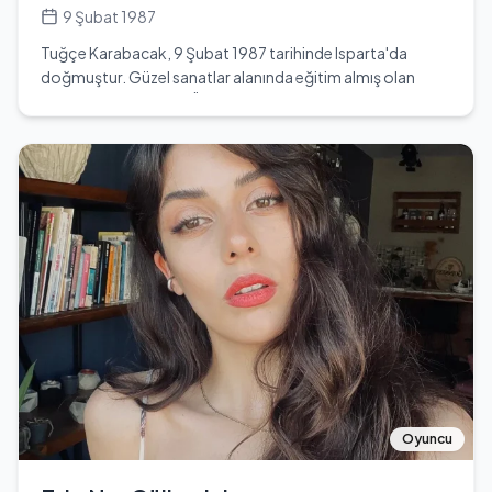
kişiliğiyle de dikkat çekmektedir. Hayatında önemli
9 Şubat 1987
dönüm noktaları arasında, müzik kariyerinin başlangıcı, ilk
Tuğçe Karabacak, 9 Şubat 1987 tarihinde Isparta'da
albümünün çıkışı ve kazandığı ödüller yer almaktadır. Bu
doğmuştur. Güzel sanatlar alanında eğitim almış olan
süreçte yaşadığı zorluklar, onu daha da güçlendirmiş ve
Karabacak, Marmara Üniversitesi Güzel Sanatlar
müziğine yansıyan bir olgunluk kazandırmıştır.
Akademisi Moda Bölümü'nden mezun olmuştur. Eğitim
hayatına Isparta'da başlamış ve ilkokul, ortaokul ve lise
eğitimini burada tamamlamıştır. 2012 yılında 'Çıplak
Gerçek' dizisinde Derya karakteri ile oyunculuk kariyerine
adım atmıştır. Ardından birçok popüler dizide rol almış,
bunlar arasında 'Aşk Laftan Anlamaz', 'Bahtiyar Ölmez',
'Koca Koca Yalanlar' gibi yapımlar bulunmaktadır. Sinema
kariyerinde ise 'Aşk Kırmızı', 'Hayalet Dayı', 'Posta Kutusu'
ve 'Kaç Kaçabilirsen' gibi filmlerde yer almıştır.
Günümüzde 'Koca Koca Yalanlar' dizisinde Sude
karakterini canlandırarak oyunculuk kariyerine devam
etmektedir. Tuğçe Karabacak, resim yapmayı sevdiğini ve
kendisini bu şekilde ifade ettiğini belirtmektedir. Daha
önce ünlü isim Oğuzhan Uğur ile bir ilişki yaşamış, ancak
Oyuncu
çiftin ayrıldığı açıklanmıştır. Tuğçe Karabacak, 1.72 cm
boyunda ve 55 kilo ağırlığındadır. Burcu Kova'dır.