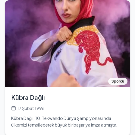
mezun olmuştur. Mezuniyetinin ardından İstanbul'a
sanatçı, ne yazık ki bu evlilik bir yıl sonra sona erdi. İki
yerleşmiştir. Lise döneminde Antalya Büyükşehir
çocuk sahibi olan Mine Mutlu, Türk sinemasına
Belediyesi Tiyatro Atölyesi'nde tiyatro ile tanışmış ve bu
kazandırdığı eserlerle ve oyunculuğuyla anılmayı
alanda kariyerine yön vermeye karar vermiştir. İlk dizi
sürdürüyor. Ancak, 18 Eylül 1990 tarihinde İstanbul'da
oyunculuk deneyimini 'Yer Gök Aşk' isimli dizide yaşamış,
akciğer kanseri nedeniyle hayata gözlerini yumdu. Mine
ardından 'Muhteşem Yüzyıl' dizisinde 'Ferhat Paşa'
Mutlu, Türk sinemasında bıraktığı derin izlerle ve unutulmaz
karakteri ile dikkat çekmiştir. 'Lale Devri' dizisinde
performanslarıyla anılmaya devam etmektedir.
canlandırdığı 'Sıtkı' karakteri ile büyük bir çıkış
yakalamıştır. Kıvanç Kılınç, oyunculuk kariyerinin yanı sıra
seslendirme sanatına da büyük bir ilgi duymaktadır.
2007-2013 yılları arasında 'Kurusıkı' isimli toplulukla
doğaçlama komedi gösterileri yapmış, ayrıca İtalyan
yazar Carlo Goldoni'nin 'İki Efendinin Uşağı' eserini
Sporcu
kültürümüze uyarlamıştır. 2019 yılında 'Bir Alaturka
Hikayet: Raif ile Letafet' isimli büyük oyununu tamamlamış
Kübra Dağlı
ve Cihangir Atölye Sahnesi'nde sahnelemiştir. En son
'Exxen' platformunda yayınlanan 'Gibi' dizisinde 'İlkkan'
17 Şubat 1996
karakterini canlandırmıştır. Kıvanç Kılınç, 2019 yılından beri
Kübra Dağlı, 10. Tekwando Dünya Şampiyonası'nda
başarılı oyuncu Sinem Ünsal ile mutlu bir ilişki
ülkemizi temsil ederek büyük bir başarıya imza atmıştır.
sürdürmektedir.
2017 yılında Peru'nun Lima şehrinde düzenlenen bu