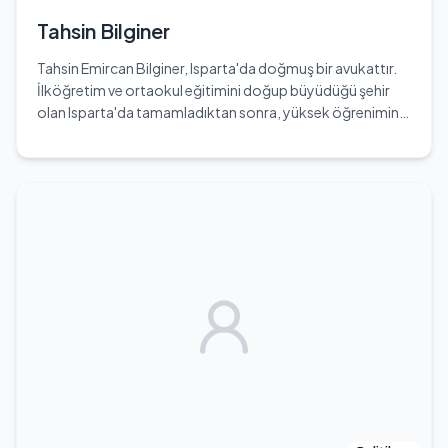
başarılar ve karşılaştığı zorluklarla doludur. Kendi alanında
kendini geliştirmeye devam eden Eda, Türk televizyon
Tahsin Bilginer
dünyasında adını duyurmayı başarmıştır.
Tahsin Emircan Bilginer, Isparta'da doğmuş bir avukattır.
İlköğretim ve ortaokul eğitimini doğup büyüdüğü şehir
olan Isparta'da tamamladıktan sonra, yüksek öğrenimini
Altınbaş Üniversitesi Hukuk Fakültesi'nde sürdürmüş ve
buradan mezun olmuştur. Hukuk alanında çeşitli
konularda uzmanlaşmış olan Bilginer, özellikle Spor
Hukuku, Ceza Hukuku ve Aile Hukuku gibi birçok hukuk
dalında çalışmalarını devam ettirmektedir. Ayrıca, 6222
Sayılı Kanun Işığında Sporda Şiddet ve Düzensizliğin
Önlenmesi, Hukuk Muhakemeleri Kanunu Çerçevesinde
İstinaf ve Temyiz Kanun Yolu, Bilişim Suçları ve
Uygulamada Güncel Gelişmeler gibi konularda hukuki
etkinliklere katılmış ve çeşitli sertifikalar edinmiştir. Uzun
süredir Av. Dr. Rezan Epözdemir tarafından kurulmuş olan
Analiz Hukuk Bürosu'nda çalışmaktadır. Tahsin Bilginer,
hukuk alanındaki bilgi ve deneyimlerini, topluma katkı
sağlamak amacıyla kullanmayı hedeflemektedir. Eğitim
hayatı boyunca edindiği bilgi birikimi ve deneyim, onu