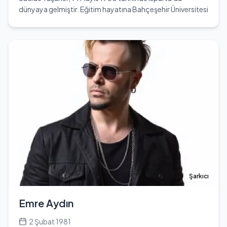
uluslararası festivallerde geniş yankı uyandırmayı
dünyaya gelmiştir. Eğitim hayatına Bahçeşehir Üniversitesi
başarmıştır. 2001 yılında "Yazgı" filmi ile 38. Antalya Film
Beslenme ve Diyet Bölümü'nde başlamış, ardından
Festivali'nde "En İyi Yönetmen" ödülünü kazanarak sinema
Antalya Büyükşehir Belediyesi Tiyatro Atölyesi'nde
kariyerinde önemli bir başarıya imza atmıştır. Demirkubuz,
tiyatro eğitimi almıştır. Oyunculuk kariyerine adım atan
sinemasında Dostoyevski’nin derinlikli eserlerinden
Taşaner, özellikle televizyon dizilerinde yer alarak
esinlenerek, insanın temel ahlaki sorumlulukları, aşk,
tanınmıştır. 'Fatmagül'ün Suçu Ne' dizisinde Halide
fedakarlık, yenilgi, kötülük, absürtlük ve ölüm gibi çarpıcı
karakteri ile dikkat çekmiş, 'Altın Kafes' ve 'Sahipsizler' gibi
temaları ustaca işlemiştir. 2006 yılında "Kader" filmi ile
projelerde de rol almıştır. 64 yaşında olan ünlü oyuncu,
Antalya Altın Portakal Film Festivali'nde "En İyi Film"
Boğa burcudur. Kendi kariyerinin yanı sıra, ünlü oyuncu
ödülünü kazanarak Türk sinemasındaki yerini daha da
Kaan Taşaner’in annesi olarak da bilinir. Kendi hayatında
sağlamlaştırmıştır. 2002 yılında Nurhayat Kavrak ile
önemli bir yere sahip olan tiyatro, onun için sadece bir
hayatını birleştiren Demirkubuz, 2006'da Yazgı
meslek değil, aynı zamanda bir tutku olmuştur. Oyunculuk
Demirkubuz adında bir kız çocuğu sahibi olmuştur. Ancak,
kariyeri boyunca birçok zorlukla karşılaşmış, ancak her
2018 yılında boşanma kararı alarak yeni bir sayfa açmıştır.
zaman azmi ve kararlılığı ile bu zorlukların üstesinden
Zeki Demirkubuz, kariyeri boyunca birçok ödül kazanarak
gelmeyi başarmıştır. Taşaner, 1.65 cm boyunda ve 70 kg
Türk sinemasının önemli figürlerinden biri haline gelmiştir.
ağırlığındadır. Sosyal medya hesapları üzerinden
Şarkıcı
Sineması, derin düşünce yapısı ve etkileyici temalarıyla
hayranlarıyla etkileşimde bulunmakta, Instagram ve
izleyiciler üzerinde kalıcı bir etki bırakmayı başarmıştır.
Twitter gibi platformlarda aktif olarak yer almaktadır.
Emre Aydın
Kendi hayatı hakkında çok fazla bilgi paylaşmamış olsa
da, kariyeri boyunca edindiği deneyimler ve başarılar, onu
2 Şubat 1981