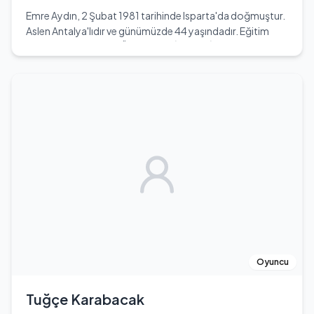
Türk televizyon dünyasında önemli bir figür haline
Emre Aydın, 2 Şubat 1981 tarihinde Isparta'da doğmuştur.
getirmiştir.
Aslen Antalya'lıdır ve günümüzde 44 yaşındadır. Eğitim
hayatına Dokuz Eylül Üniversitesi İktisadi İdari Bilimler
Fakültesi İktisat Bölümü'nde devam etmiştir. Müzik
kariyerine genç yaşlarda başlamış ve kısa sürede
Türkiye'nin tanınan şarkıcılarından biri haline gelmiştir.
Emre Aydın, müzik kariyerinde birçok hit şarkıya imza
atmış ve geniş bir hayran kitlesi edinmiştir. Kova burcudur
ve Galatasaray futbol takımının tutkulu bir taraftarıdır.
Eda Köksal ile evli olan Aydın, 1.70 cm boyundadır. Kilo
bilgisi ise bilinmemektedir. Emre Aydın, sosyal medya
platformlarında da aktif olarak yer almakta ve
hayranlarıyla etkileşimde bulunmaktadır. Özellikle
Instagram ve Twitter hesapları üzerinden müzik kariyeri ve
kişisel yaşamı hakkında paylaşımlar yapmaktadır. Emre
Aydın'ın hayatı, müzik kariyeri boyunca yaşadığı zorluklar
ve başarılarla doludur. Genç yaşta başladığı müzik
Oyuncu
yolculuğu, ona birçok ödül ve başarı getirmiştir. Kendi
tarzını oluşturmuş ve Türk pop müziğinde kendine özgü bir
Tuğçe Karabacak
yer edinmiştir. Emre Aydın, müziğiyle olduğu kadar