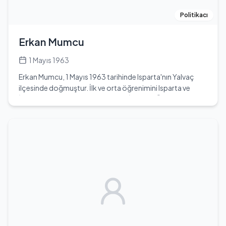
memleketi Isparta'da birçok kuruma verilmiş, anısı
yaşatılmaya devam etmiştir. Beşiktaş futbol takımı
Politikacı
taraftarı olan Demirel, kişisel yaşamında Nazmiye Demirel
ile evliydi ve üç kardeşi bulunmaktadır. Süleyman Demirel,
Erkan Mumcu
Türkiye'nin siyasi tarihinde bıraktığı izlerle anılmaya devam
etmektedir.
1 Mayıs 1963
Erkan Mumcu, 1 Mayıs 1963 tarihinde Isparta'nın Yalvaç
ilçesinde doğmuştur. İlk ve orta öğrenimini Isparta ve
İstanbul'da tamamladıktan sonra İstanbul Üniversitesi
Hukuk Fakültesi'nden mezun olmuştur. Siyasi kariyerine
1995 yılında Anavatan Partisi'nde başlamış ve 20. dönem
Isparta Milletvekili olarak Türkiye Büyük Millet Meclisi'ne
girmiştir. Parlamentoda çeşitli komisyonlarda görev
almış, 1995-1996 yıllarında Anavatan Partisi Genel Başkan
Danışmanı, 1997-1998 yıllarında ise Genel Sekreter olarak
görev yapmıştır. 1999 yılında MHP ve ANAP ile birlikte
kurulan 57. Hükümette Turizm Bakanı olarak atanmıştır.
2002 seçimlerinde AK Parti'den milletvekili olmuş ve Milli
Eğitim Bakanı olarak atanmıştır. Kültür ve Turizm Bakanlığı
görevini de yürütmüştür. 2005 yılında AK Parti'den istifa