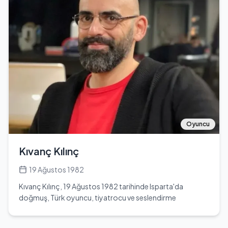
kazanarak halkın ilgisini üzerine çekmeyi başardı. 1966
yılında sinema dünyasına adım atan Mine Mutlu, ilk
dönemlerinde genellikle yan rollerde boy gösterdi. Ancak,
yeteneği ve karizması sayesinde kısa süre içinde başrol
oyuncusu olarak tanınmaya başladı. 1970'li yıllar, onun
kariyerinde önemli bir dönüm noktası oldu; bu dönemde
komedi filmleri ile adından söz ettiren sanatçı, Ayhan Işık,
Sadri Alışık ve Zeki Müren gibi dev isimlerle uyumlu bir
şekilde çalıştı. Mine Mutlu, 1969 yılında 'Ala Geyik' adlı
filmde Cüneyt Arkın ile birlikte başrolü paylaşarak sinema
tarihine bir imza attı. 1970’lerin erotik komedi furyasında
yer alarak birçok filmin vazgeçilmez yüzü haline geldi.
Oyuncu
1974 yılında, Türk sinemasının efsane isimlerinden Kemal
Sunal ile 'Köyden İndim Şehire' filminde birlikte sahne aldı.
Kıvanç Kılınç
1980 yılında ise, Bülent Ersoy ile 'Beddua' filminde başrolü
paylaşarak dikkatleri üzerine çekmeyi sürdürdü. Mine
19 Ağustos 1982
Mutlu, 1982 yılı itibarıyla 'İntibah' adlı dizi filmde son kez
Kıvanç Kılınç, 19 Ağustos 1982 tarihinde Isparta'da
kamera karşısına geçerek sinema kariyerini noktalamış
doğmuş, Türk oyuncu, tiyatrocu ve seslendirme
oldu. Sinema hayatına veda ettikten sonra, sahne
sanatçısıdır. Eğitim hayatına Antalya'da başlamış ve
sanatlarına yönelerek yeni bir yolculuğa adım attı. 1978
Ankara Üniversitesi Dil Tarih Coğrafya Fakültesi'nden
yılında işadamı Ünal Çulha ile evlilik hayatına adım atan