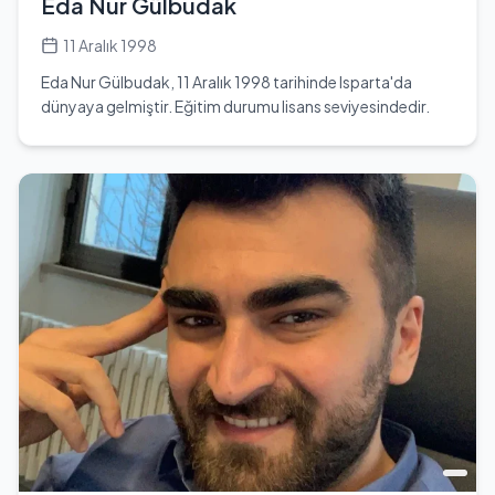
Eda Nur Gülbudak
11 Aralık 1998
Eda Nur Gülbudak, 11 Aralık 1998 tarihinde Isparta'da
dünyaya gelmiştir. Eğitim durumu lisans seviyesindedir.
Oyunculuk kariyerine genç yaşta başlamış ve kısa sürede
dikkat çekmeyi başarmıştır. Eda, Türkiye'de çeşitli
televizyon projelerinde yer almış, özellikle 'Altın Kafes' adlı
dizideki performansıyla tanınmıştır. Yay burcu olan Eda,
26 yaşında ve 1,72 cm boyundadır. Kilo bilgisi 55 kg olarak
belirtilmiştir. Eda'nın kişisel hayatı hakkında çok fazla bilgi
bulunmamaktadır; bekar olduğu ve futbol takımlarıyla
ilgili bir destekçi bilgisi olmadığı belirtilmiştir. Sosyal
medya hesapları üzerinden hayranlarıyla etkileşimde
bulunmakta ve kariyerine dair güncellemeler
paylaşmaktadır. Eda Nur Gülbudak, genç yaşına rağmen
kariyerinde önemli adımlar atmış ve gelecekte daha büyük
projelerde yer alması beklenmektedir. Oyunculuk
yeteneği ve sahne performansı ile izleyicilerin beğenisini
kazanmıştır. Eda'nın hayatı, genç yaşta elde ettiği