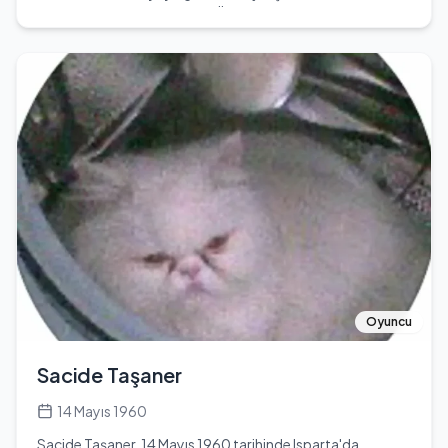
eğitimini Isparta'da, Gönen Öğretmen Okulu'nda
tamamlayarak genç yaşta eğitim hayatına başlamıştır.
Ancak, kaderinin yönü bir süre sonra değişmiş ve
İstanbul’a adım atmıştır. Burada, liseye devam etmek
istese de hayatın zorlukları onu farklı bir yola saptırmış; bir
konfeksiyon atölyesinde ütücü olarak çalışmaya
başlamıştır. 1980 yılında, solcu bir siyasi örgüte katıldığı
için 12 Eylül Darbesi sonrası tutuklanmış ve üç yıl boyunca
hapis hayatı yaşamıştır. Özgürlüğüne kavuştuktan sonra
Anadolu'nun farklı şehirlerinde işportacılık yaparak
geçimini sağlamıştır. Askerlik görevini ertelemek için
eğitimini yeniden sürdürmeye karar vermiş ve dışarıdan
liseyi tamamlayarak İstanbul Üniversitesi İletişim
Fakültesi'ne adım atmıştır. 1986 yılında, sinema dünyasına
ilk adımını Zeki Ökten’in asistanlığını yaparak atmıştır.
Oyuncu
1994 yılı, onun için bir dönüm noktası olmuş; ilk uzun
metrajlı filmi "C Blok" ile sinema perdesine merhaba
Sacide Taşaner
demiştir. 1997'de vizyona giren "Masumiyet" filmi, Venedik
Film Festivali'nde gösterilerek büyük beğeni toplamıştır.
14 Mayıs 1960
Üç yıl sonra, 1999'da çektiği "Üçüncü Sayfa" da
Sacide Taşaner, 14 Mayıs 1960 tarihinde Isparta'da