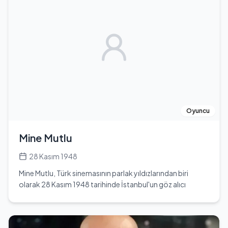
Oyuncu
Mine Mutlu
28 Kasım 1948
Mine Mutlu, Türk sinemasının parlak yıldızlarından biri
olarak 28 Kasım 1948 tarihinde İstanbul'un göz alıcı
sokaklarında hayata merhaba dedi. Gerçek adı Emine
Özatmaca olan bu yetenekli sanatçı, genç yaşlarda
katıldığı bir güzellik yarışmasında 'Türkiye Güzeli' unvanını