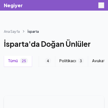
Negiyer
Ana Sayfa
İsparta
İsparta
'da
Doğan Ünlüler
Tümü
Şarkıcı
Politikacı
Avukat
2
25
2
4
3