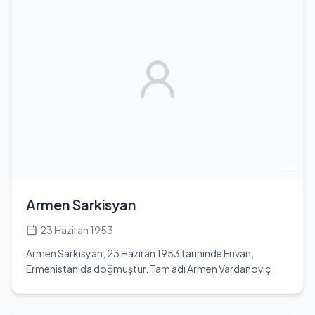
bir makine tasarlayarak, İngiltere'nin Almanya'yı
yenmesinde büyük rol oynamıştır. 1931-1934 yılları
arasında Cambridge Kings Kolej'de eğitim almış ve
1935'te akademik üye olarak seçilmiştir. 1936'da sunduğu
makalesi ile hesaplanabilir sayıların çözülebilirliğini
ispatlamıştır. Savaş sonrası dönemde bilgisayar ve yapay
zeka üzerine çalışmalar yapmış, 1948'de Manchester
Üniversitesi'nde okutman olarak atanmıştır. Ancak, o
dönemde homoseksüellik yasa dışı olduğu için, 1952'de
bir ilişkisi ortaya çıkınca yargılanmış ve kimyasal hadım
cezasına çarptırılmıştır. 8 Haziran 1954'te,
Manchester'deki evinde ölü bulunmuş, ölüm nedeni
siyanür zehirlenmesi olarak açıklanmıştır. Turing,
Armen Sarkisyan
bilgisayar biliminin gelişimine yaptığı katkılar nedeniyle
günümüzde hala anılmakta ve her yıl Turing Ödülü
23 Haziran 1953
verilmektedir.
Armen Sarkisyan, 23 Haziran 1953 tarihinde Erivan,
Ermenistan'da doğmuştur. Tam adı Armen Vardanoviç
Sarkisyan'dır. Ermenistan Cumhurbaşkanı olarak görev
yapmış olan Sarkisyan, 23 Ocak 2022 tarihinde