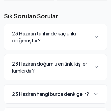
Sık Sorulan Sorular
23 Haziran tarihinde kaç ünlü
doğmuştur?
23 Haziran tarihinde toplam 20 ünlü
23 Haziran doğumlu en ünlü kişiler
doğmuştur. Bunların 6 tanesi oyuncu, 0
kimlerdir?
tanesi şarkıcıdır.
Ahmet Hamdi Tanpınar, Coşkun Kılıç,
23 Haziran hangi burca denk gelir?
Sema Öztürk, Arzu Okay, HoYeon Jung
gibi isimler 23 Haziran doğumludur.