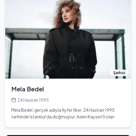
UEFA Şampiyonlar Ligi, La Liga ve FIFA Kulüpler Dünya
Kupası gibi önemli turnuvalarda şampiyonluk yaşamıştır.
Messi, futbol dünyasında 'en iyi futbolcu' unvanını
kazanmış ve birçok kez Ballon d'Or ödülünü almıştır. 2021
yılında Paris Saint-Germain'e transfer olmuştur. Messi,
futbol kariyerinin yanı sıra, sosyal sorumluluk projelerine
de önem vermekte ve genç yeteneklere destek
olmaktadır. Eşi Antonella Roccuzzo ile mutlu bir evlilik
sürdürmekte ve üç çocuğu bulunmaktadır. Messi'nin
hayatı, azmi ve çalışkanlığı ile birçok genç sporcuya ilham
kaynağı olmuştur.
Şarkıcı
Mela Bedel
24 Haziran 1995
Mela Bedel, gerçek adıyla Ayfer İlker, 24 Haziran 1995
tarihinde İstanbul'da doğmuştur. Aslen Kayseri'li olan
Mela, İstanbul'un Bahçelievler semtinde büyümüştür.
Küçük yaşlardan itibaren müziğe ilgi duymaya başlayan