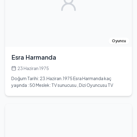
tutuklandı ve 1794'te giyotinle idam edildi. Josephine,
devrim sonrası Paul François Jean Nicolas Barras'ın
yardımıyla eski kocasına ait mal varlığının bir kısmını geri
aldı. Paris'in kibar çevrelerinde tanınan bir kadın haline geldi
ve Napolyon Bonapart ile bir baloda tanıştı. 9 Mart
1796'da Napolyon ile evlendi. Napolyon, 1804'te
imparator ilan edildiğinde Josephine'i de imparatoriçe
Oyuncu
yaptı. Ancak çiftin çocukları olmadı ve 1810 yılında
anlaşarak boşandılar. Josephine, boşandıktan sonra Paris
Esra Harmanda
yakınlarındaki Rueil-Malmaison'daki evinde yaşamaya
devam etti. 29 Mayıs 1814 tarihinde 51 yaşında hayatını
23 Haziran 1975
kaybetti. Josephine, Fransız tarihinin en ilgi çekici
Doğum Tarihi: 23.Haziran.1975 Esra Harmanda kaç
kadınlarından biri olarak anılmakta ve yaşamı pek çok
yaşında : 50 Meslek: TV sunucusu , Dizi Oyuncusu TV
romana konu olmuştur.
Program Yapımcısı, Sunucu, Oyuncu, Gazeteci Esra
Harmanda , 23 Haziran 1975 tarihinde İzmir ’de
doğmuştur. İzmir İnönü Lisesinden 1992 yılında mezun
oldu. Ardından Ege Üniversitesi Ziraat Fakültesi Bahçe
Bitkileri bölümünden mezun oldu. 1994 yılında İzmir’de
yayınlanan Yeni Asır gazetesinin geleneksel olarak
düzenlediği Yüz Güzellik Kraliçesi yarışmasında kraliçe