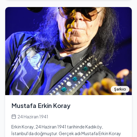
yaşta oyunculuk kariyerine adım atan Ramiz, günümüzde
25 yaşındadır ve Yengeç burcudur. Beşiktaş futbol
takımının tutkulu bir taraftarı olarak bilinir. Oyunculuk
kariyerinde, özellikle 'Yabani' adlı dizideki rolü ile dikkat
çekmiştir. Bu dizi, 12 Eylül 2023 tarihinde yayınlanmaya
başlamış ve izleyicilerle buluşmuştur. Ramiz, genç yaşına
rağmen kariyerinde önemli adımlar atmış ve izleyicilerin
beğenisini kazanmıştır. Kendi alanında kendini
geliştirmeye devam eden Ramiz, sosyal medya
platformlarında da aktif olarak yer almakta ve
takipçileriyle etkileşimde bulunmaktadır. Kişisel hayatı
hakkında çok fazla bilgi paylaşmayan Ramiz, şu an bekar
durumundadır. Boyu 1,69 cm ve kilosu 53 kg olarak
belirtilmiştir. Ramiz Mullamusa, genç yaşına rağmen
Şarkıcı
kariyerinde önemli bir yer edinmiş ve gelecekte daha
büyük projelerde yer alması beklenmektedir.
Mustafa Erkin Koray
24 Haziran 1941
Erkin Koray, 24 Haziran 1941 tarihinde Kadıköy,
İstanbul'da doğmuştur. Gerçek adı Mustafa Erkin Koray