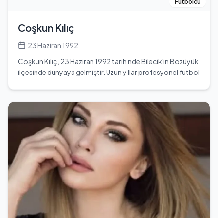
Enstitüsü', 'Beş Şehir' gibi romanları ve 'Abdullah Efendi'nin
Futbolcu
Rüyaları', 'Yaz Yağmuru' gibi öyküleri bulunmaktadır. 24
Ocak 1962 tarihinde İstanbul'da kalp krizi sonucu hayatını
Coşkun Kılıç
kaybetmiştir. Tanpınar, edebi kariyerinde Bergsonculuk ve
saf edebiyat anlayışını benimsemiş, doğu-batı
23 Haziran 1992
çatışmasını ele alan denemeleriyle de dikkat çekmiştir.
Coşkun Kılıç, 23 Haziran 1992 tarihinde Bilecik'in Bozüyük
ilçesinde dünyaya gelmiştir. Uzun yıllar profesyonel futbol
kariyerine sahip olan Kılıç, futbol hayatına
Bozüyükspor'un altyapısında başlamıştır. Genç yaşta
futbol yeteneklerini geliştiren Kılıç, zamanla çeşitli
takımlarda forma giymiştir. Kariyeri boyunca Arnavutköy
Bld, Üsküdar 1908, Bayburt Grup Öİ, Şanlıurfaspor, BB
Bodrumspor, Fethiyespor, Tepecik Spor, Fatsa Belediye,
Somaspor, Karaman Bld, Aliağa FK ve GAK FK gibi
takımlarda oynamıştır. Bu takımlarda gösterdiği
performansla dikkat çeken Kılıç, futbolseverler
tarafından tanınan bir isim haline gelmiştir. Kılıç'ın futbol
kariyeri, onun azmi ve çalışkanlığı ile şekillenmiştir.
Oynadığı takımlarda hem takım arkadaşları hem de teknik
ekip tarafından takdir edilen bir oyuncu olmuştur. Kılıç,