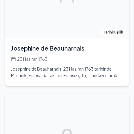
Yengeç burcudur. Kendi hayatı hakkında çok fazla bilgi
paylaşmamış olsa da, özel hayatına dair herhangi bir bilgi
bulunmamaktadır. Kardeşleri, sevgilisi veya çocukları
hakkında da herhangi bir bilgi mevcut değildir. HoYeon
Jung, kariyerinde elde ettiği başarılarla genç yaşta büyük
Tarihi Kişilik
bir üne kavuşmuş ve birçok genç için ilham kaynağı
olmuştur. Modellik ve oyunculuk kariyerinde daha fazla
Josephine de Beauharnais
projede yer almayı hedeflemektedir.
23 Haziran 1763
Josephine de Beauharnais, 23 Haziran 1763 tarihinde
Martinik, Fransa'da fakir bir Fransız çiftçisinin kızı olarak
dünyaya geldi. Asıl adı Marie Josèphe Rose Tascher de La
Pagerie olan Josephine, hayatının ilk 15 yılını Martinik
adasında geçirdi. 1779 yılında 16 yaşında, zengin bir subay
olan general Vikont Alexandre Beauharnais ile evlendi ve
Paris'e taşındı. Çiftin iki çocuğu oldu, ancak eşi Alexandre,
Josephine’in taşralı tavırlarından dolayı onu Versailles
Sarayı'nda tanıştırmaktan imtina etti. 1785 yılında
ayrıldılar. Eşi Alexandre, Fransız Devrimi sırasında