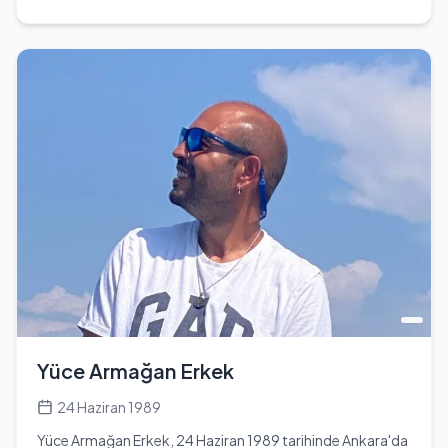
olan sanatçı, Türkiye'nin en önemli rock müzisyenlerinden
biri olarak kabul edilmektedir. Eğitim hayatına İstanbul
Alman Lisesi'nde başlamış ve burada müzikle ilgilenmeye
yönelmiştir. Müzik kariyerine 1960'lı yıllarda başlamış,
Anadolu rock, hard rock ve psychedelic rock gibi çeşitli
müzik tarzlarında eserler vermiştir. 'Cemalim',
'Fesupanallah', 'Arap Saçı', 'Yalnızlar Rıhtımı' ve 'Çöpçüler'
gibi unutulmaz şarkılara imza atmıştır. Erkin Koray,
müziğiyle birçok genç sanatçıyı etkilemiş ve Türk rock
müziğinin öncülerinden biri olmuştur. 07 Ağustos 2023
tarihinde 82 yaşında hayatını kaybetmiştir. Ölüm nedeni
akciğer sorunları olarak belirtilmiştir. Vefatından önce,
yaşasaydı 83 yaşında olacaktı. Eşi Müge Duruman ile olan
evliliği, sanatçının özel hayatındaki önemli bir detaydır.
Erkin Koray, müziğiyle Türk kültürüne önemli katkılarda
bulunmuş ve birçok ödül kazanmıştır. Sanatçının müziği,
sadece Türkiye'de değil, uluslararası alanda da tanınmıştır.
Yüce Armağan Erkek
Ölümünden sonra, müziği ve eserleri hala dinlenmekte ve
hatırlanmaktadır.
24 Haziran 1989
Yüce Armağan Erkek, 24 Haziran 1989 tarihinde Ankara'da