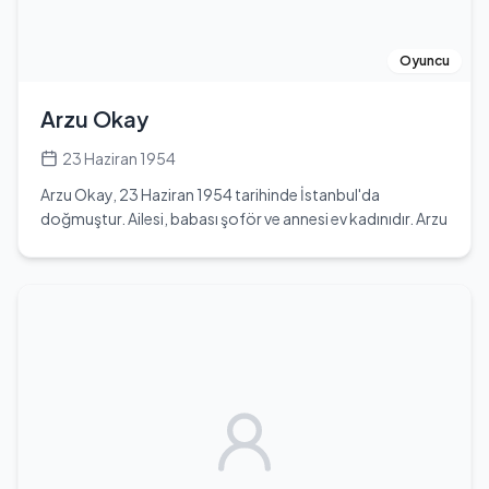
ve hayranlarıyla etkileşimde bulunmaktadır. Kendi
Instagram hesabı üzerinden paylaşımlar yaparak, hem
özel hayatını hem de kariyerine dair gelişmeleri
Oyuncu
takipçileriyle paylaşmaktadır. Sema Öztürk, günümüzde
Türkiye'nin en sevilen kadın oyuncularından biri olarak
Arzu Okay
anılmaktadır.
23 Haziran 1954
Arzu Okay, 23 Haziran 1954 tarihinde İstanbul'da
doğmuştur. Ailesi, babası şoför ve annesi ev kadınıdır. Arzu
Okay, 10 aylıkken ailesi boşanmıştır. Genç yaşta sinemaya
adım atan Okay, 14 yaşında Zeki Müren ile fotoromanda
rol alarak dikkat çekmiştir. 1970 yılında 'Sinema Yüz
Güzeli' seçilmesi, kariyerinin başlangıcını oluşturmuştur.
İlk filmi 'Ölünceye Kadar' ile sinemaya adım atan Okay,
1970'li yıllarda Türk sinemasının önemli isimleriyle birlikte
birçok filmde rol almıştır. Eğitimine dışarıdan devam eden
Okay, 22 yaşında İngilizce öğrenmek için Londra'ya gitmiş
ve burada 7 ay kalmıştır. Dönüşünde şarkıcılık kariyerine
yönelmiş, İbrahim Tatlıses ile Anadolu turnesine çıkmıştır.
1984 yılında Paris'e giderek dericilik işine atılmış, burada iş