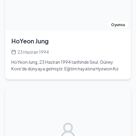
yeri açmış ancak 1990 krizinde iflas etmiştir. 1973 yılında
müzisyen Seyhan Karabay ile birlikte yaşamış, nişanlanmış
ancak evlenmekten vazgeçmiştir. 1985 yılında Paris'te
Ahmet Neidik ile evlenmiş, 7 yıl sonra boşanmıştır. Bu
Oyuncu
evlilikten Eda Su Neidik adında bir kızı olmuştur. 2012
yılında 10. Uluslararası Gezici Filmmor Kadın Filmleri
HoYeon Jung
Festivali'nde Onur Ödülü almıştır. 2015 yılında Türkiye'ye
kesin dönüş yaparak İzmir Foça'da yaşamaya başlamıştır.
23 Haziran 1994
2015 yılında Görkem Yeltan'ın yönettiği 'Yemekteydik ve
HoYeon Jung, 23 Haziran 1994 tarihinde Seul, Güney
Karar Verdim' adlı filmde başrol oynamıştır. 31 Aralık
Kore'de dünyaya gelmiştir. Eğitim hayatına Hyewon Kız
2015'te Diyarbakır'da düzenlenen bir eyleme katılmıştır.
Lisesi'nde başlamış, ardından Dongduk Kadınlar
2021 yılında hayatı, yazar Türey Köse tarafından 'Keşkesiz
Üniversitesi'nde eğitimine devam etmiştir. Genç yaşta
Bir Kadın' adlı kitapta kaleme alınmıştır.
modellik kariyerine adım atan HoYeon, 2021 yılında
Netflix'in popüler dizisi Squid Game ile büyük bir çıkış
yakalamıştır. Bu dizi, ona uluslararası alanda tanınma
fırsatı sunmuş ve kariyerinde önemli bir dönüm noktası
olmuştur. Oyunculuk kariyerine başlamadan önce, birçok
moda dergisi ve markası için mankenlik yapmıştır.
HoYeon, 1,76 cm boyu ile dikkat çekici bir fiziksel
görünüme sahiptir. Günümüzde 30 yaşında olan ünlü,