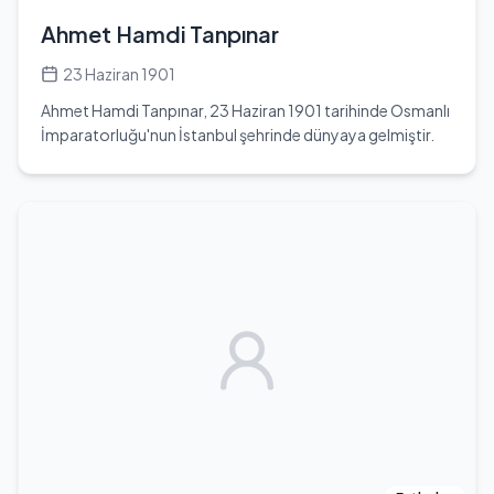
Ahmet Hamdi Tanpınar
23 Haziran 1901
Ahmet Hamdi Tanpınar, 23 Haziran 1901 tarihinde Osmanlı
İmparatorluğu'nun İstanbul şehrinde dünyaya gelmiştir.
Türk edebiyatının önemli isimlerinden biri olan Tanpınar,
öğretmen, öykücü, edebiyat tarihçisi, siyasetçi, çevirmen
ve şair olarak tanınmaktadır. Cumhuriyet neslinin ilk
öğretmenlerinden biri olarak, edebiyat alanında önemli
katkılarda bulunmuştur. İlk şiirleri 1921 yılında Yahya Kemal
ve çevresindekilerin çıkardığı 'Dergah' adlı dergide
yayımlanmıştır. Eğitim hayatına Erzurum Lisesi'nde
edebiyat öğretmenliği yaparak başlamış, ardından Konya
Lisesi, Ankara Lisesi ve İstanbul Kadıköy Lisesi gibi
okullarda öğretmenlik yapmıştır. 1939 yılında İstanbul
Üniversitesi Edebiyat Fakültesi'nde Yeni Türk Edebiyatı
profesörü olarak görev almış, 1942 yılında ise politikaya
atılarak Maraş Milletvekili olmuştur. Edebiyat alanında
birçok eser vermiştir; 'Huzur', 'Saatleri Ayarlama