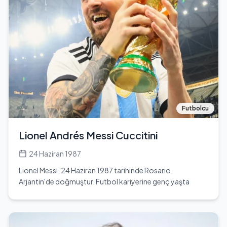
projelerde yer almış ve özellikle Show TV'de yayınlanan
'Güldür Güldür Show' isimli tiyatro oyununun kadrosunda
yer almasıyla dikkat çekmiştir. Ecem Erkek, sahne
performanslarıyla izleyicilerin beğenisini kazanmış ve
birçok projede yer alarak kariyerini sürdürmüştür. Kendi
alanında başarılı bir kariyere sahip olan Ecem, sosyal
medya platformlarında da aktif olarak yer almakta ve
takipçileriyle etkileşimde bulunmaktadır. Ancak, özel
hayatı hakkında çok fazla bilgi bulunmamaktadır. Eşi veya
sevgilisi hakkında herhangi bir bilgiye ulaşılamamıştır.
Futbolcu
Ecem Erkek, 1,64 cm boyundadır ve kilosu hakkında bilgi
mevcut değildir. Eğitim hayatı ve kariyeri boyunca birçok
Lionel Andrés Messi Cuccitini
zorlukla karşılaşmış, ancak bu zorlukları aşarak kendini
geliştirmiştir. Ecem, Türkiye'de futbol takımları arasında
24 Haziran 1987
taraftarı olduğu bir takım bilgisi bulunmamaktadır. Genel
Lionel Messi, 24 Haziran 1987 tarihinde Rosario,
olarak, Ecem Erkek, yetenekli bir oyuncu olarak Türk
Arjantin'de doğmuştur. Futbol kariyerine genç yaşta
televizyon ve tiyatro dünyasında kendine sağlam bir yer
başlamış ve kısa sürede yetenekleriyle dikkat çekmiştir.
edinmiştir.
Barcelona'nın altyapısına katılan Messi, burada büyük bir
gelişim göstermiş ve profesyonel kariyerine 2004 yılında
başlamıştır. Barcelona ile birlikte sayısız başarı elde etmiş,