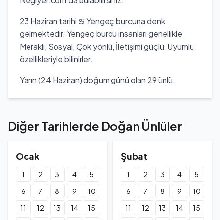
Negiyer.com'da bulabilirsiniz.
Aksoy, birçok sinema ve dizide rol almış, Türk televizyon
ve sinema dünyasında önemli bir yer edinmiştir.
23 Haziran tarihi ♋ Yengeç burcuna denk
gelmektedir. Yengeç burcu insanları genellikle
Meraklı, Sosyal, Çok yönlü, İletişimi güçlü, Uyumlu
özellikleriyle bilinirler.
Yarın (24 Haziran) doğum günü olan 29 ünlü.
Diğer Tarihlerde Doğan Ünlüler
Ocak
Şubat
1
2
3
4
5
1
2
3
4
5
6
7
8
9
10
6
7
8
9
10
11
12
13
14
15
11
12
13
14
15