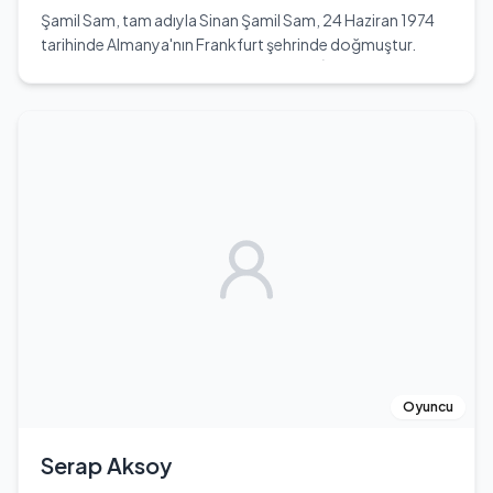
oyunda dramaturg olarak görev almıştır.
Şamil Sam, tam adıyla Sinan Şamil Sam, 24 Haziran 1974
tarihinde Almanya'nın Frankfurt şehrinde doğmuştur.
Aslen Karslı olan Sam, Ankara Sincan'da İbni Sina Lisesi'nde
eğitim almıştır. Profesyonel ağır sıklet boksör olarak
tanınan Şamil Sam, 'Boğazın Boğası' lakabıyla bilinir. Boks
kariyerine 15 Nisan 2000 tarihinde profesyonel olarak
başlamış ve 35 maçta 31 galibiyet elde etmiştir. Bu
galibiyetlerin 16'sını nakavt ile kazanmıştır. 1992 yılında
Gençler Dünya Şampiyonu unvanını kazanmış, 1993'te
Vize-Avrupa şampiyonluğunu elde etmiştir. 1995 yılında
Dünya İkinciliği'ni, 1999 yılında ise Büyüklerde Amatör
Boks Dünya Şampiyonu olmuştur. 12 Ekim 2002'de
Polonya'lı rakibi Przemyslaw Saleta karşısında Avrupa
Şampiyonluğu için ringe çıkmış ve yedinci raundda
nakavtla galip gelerek Avrupa şampiyonu olmuştur. 20
Kasım 2004'te Rus boksör Denis Bakthov'u nakavt
ederek WBC klasmanında Dünya Kıtalararası Ağırsiklet
Oyuncu
Boks Şampiyonu unvanını kazanmıştır. 11 Haziran 2005'te
Ugandalı Peter Okhello'yu sayıyla yenerek unvanını
Serap Aksoy
korumuştur. Ancak, aynı yılın 12 Kasım'ında Hamburg'da