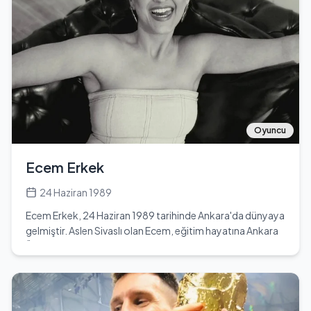
yılında Firefly dizisini yaratmış, ancak dizi Fox kanalı
tarafından iptal edilmiştir. Whedon, Toy Story gibi önemli
filmlerin senaristleri arasında yer almış ve bu filmle
Akademi Ödülleri'nde En İyi Senaryo dalında aday
gösterilmiştir. Ayrıca, Dark Horse Comics için yarattığı
Fray adlı çizgiroman ile de tanınmaktadır. Whedon,
Serenity adlı film ile Nebula, Hugo ve Eisner ödüllerine layık
görülmüştür.
Oyuncu
Ecem Erkek
24 Haziran 1989
Ecem Erkek, 24 Haziran 1989 tarihinde Ankara'da dünyaya
gelmiştir. Aslen Sivaslı olan Ecem, eğitim hayatına Ankara
Üniversitesi Dil ve Tarih-Coğrafya Fakültesi Tiyatro
Anasanat Dalı'nda devam etmiştir. Oyunculuk kariyerine
adım atan Ecem, Türkiye'de tanınan bir kadın oyuncu
olarak öne çıkmaktadır. Günümüzde 35 yaşında olan
Ecem, Yengeç burcudur. Oyunculuk kariyerinde önemli