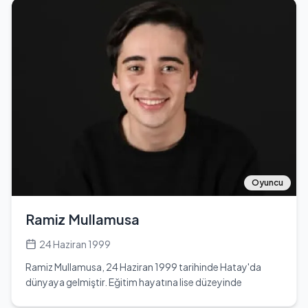
sanatçı, 4 yaşında ailesinin ona aldığı org ile müzikle
tanışmıştır. Okul yıllarında drama eğitimi almış ve çeşitli
tiyatro oyunlarında yer almıştır. 10 yaşında ailesinin iş
nedeniyle başka bir şehre taşınmasıyla birlikte, gençlik
yıllarında hikaye yazmaya başlamış ve bu hikayeleri
şarkılara dönüştürmüştür. Müzik kariyerine 2019 yılında
'Nasip' adlı şarkısıyla adım atan Mela Bedel, bu şarkıyla
birçok müzik eleştirmeninden olumlu geri dönüşler
almıştır. Aynı yıl, 'Çukur' adlı dizi için yazıp bestelediği şarkı
da büyük ilgi görmüştür. 2020 yılında Sony Music ile
anlaşma imzalayan sanatçı, 'Alayına İsyan' adlı şarkısını
seslendirmiştir. Mela Bedel, 2024 yılında 'Ben Değilim'
isimli şarkısıyla büyük beğeni toplamıştır. Müzik tarzı R&B,
Oyuncu
pop ve hip hop olarak tanımlansa da, yaptığı müziğin belirli
bir zümreye ait olmadığını, hisler üzerine yoğunlaştığını
Ramiz Mullamusa
ifade etmiştir. Mela Bedel, 2024 yılında Pantene Altın
Kelebek Ödül Töreni'nde 'En İyi Şarkı' ödülünü kazanmıştır.
24 Haziran 1999
Sanatçının resmi Instagram hesabı @melabedel'dir.
Ramiz Mullamusa, 24 Haziran 1999 tarihinde Hatay'da
dünyaya gelmiştir. Eğitim hayatına lise düzeyinde
başlamış ve kamera önü oyunculuk eğitimi almıştır. Genç