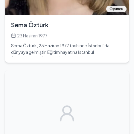
futbol hayatı boyunca birçok başarıya imza atmış ve Türk
futboluna katkıda bulunmuştur. Futbol kariyerinin yanı
Oyuncu
sıra, kişisel yaşamı hakkında çok fazla bilgi
bulunmamaktadır. Ancak, futbolculuk kariyerinin yanı sıra,
Sema Öztürk
genç futbolculara örnek olabilecek bir figür olarak da
değerlendirilmektedir.
23 Haziran 1977
Sema Öztürk, 23 Haziran 1977 tarihinde İstanbul'da
dünyaya gelmiştir. Eğitim hayatına İstanbul
Üniversitesi'nde İngilizce İktisat Bölümü'nde devam
etmiştir. Oyunculuk kariyerine adım atan Sema,
Türkiye'nin tanınmış televizyon dizilerinde rol alarak geniş
bir izleyici kitlesine ulaşmıştır. Özellikle 'Kızılcık Şerbeti',
'Eşkıya Dünyaya Hükümdar Olmaz' ve 'Kurtlar Vadisi Pusu'
gibi projelerdeki performansları ile dikkat çekmiştir. Sema
Öztürk, 47 yaşında olup, Yengeç burcudur. Kendi
kariyerinde birçok zorlukla karşılaşmış, ancak azmi ve
yeteneği sayesinde bu zorlukları aşmayı başarmıştır.
Oyunculuk kariyeri boyunca birçok ödül ve takdir
kazanmış, izleyicilerin gönlünde taht kurmuştur. Sema,
sosyal medya platformlarında da aktif olarak yer almakta