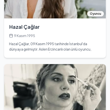
Değil” adlı bir grupta vokalistlik yaptı. Birol Namoğlu ,
1999 yılında Evren Gülçığ ile beraber Gripin adlı pop rock
müzik gurubunu kurdu. İstanbul 'da kurulan pop rock
Oyuncu
grubu olan Gripin ilk albümünü 2004 yılında çıkardı. Birol
Namoğlu'nun solistliğini üstlendiği grup Evren Gülçığ ,
Hazal Çağlar
Arda İnceoğlu , Murat Başdoğan ve İlker Baliç 'ten
oluşuyor. Birol Namoğlu , TRT 2 kanalında eşi Derya
9 Kasım 1995
Beşerler ile birlikte akla takılan bazı bilgileri cevaplamak
Hazal Çağlar, 09 Kasım 1995 tarihinde İstanbul'da
formatlı "Kısa Bir Ara" adlı programın sunuculuğunu yaptı.
dünyaya gelmiştir. Aslen Erzincanlı olan ünlü oyuncu,
Birol Namoğlu , 2015 yılında dizi oyuncusu Derya Beşerler
eğitim hayatına Beykent Üniversitesi Oyunculuk
ile Bodrum’da evlendi. 'Kerem' adında bir oğlu vardır.
Bölümü'nde devam etmiştir. Oyunculuk kariyerine adım
Ayrıca 'Vera' ve 'Barney' adlarında iki köpekleri var.
atan Hazal, özellikle TRT 1 ekranlarında yayınlanan 'Gönül
Albümleri : 2004 - Hikayeler Anlatıldı 2005 - Hikayeler
Dağı' dizisinde canlandırdığı Asuman karakteri ile dikkatleri
Anlatıldı 2. Baskı 2007 - Gripin 2010 - M.S. 05.03.2010
üzerine çekmiştir. Günümüzde 29 yaşında olan Hazal,
2012 - Yalnızlığın Çaresini Bulmuşlar 2017 - Nasılım Biliyor
Akrep burcudur ve Galatasaray futbol takımının tutkulu
musun? Ödülleri : - 34. Hürriyet, Kelebek Ödülleri - En iyi
bir taraftarıdır. 1,70 cm boyunda ve 56 kg ağırlığındadır.
çıkış yapan grup - 11. İstanbul FM Altın Ödüller 2007 - En iyi
Kendi alanında başarılı bir kariyere sahip olan Hazal Çağlar,
şarkı, beste ve söz (Emre Aydın'la beraber Sensiz
genç yaşına rağmen birçok projede yer almış ve
İstanbul'a Düşmanım şarkısı için) - 17. Kral Tv Müzik Ödülleri
izleyicilerin beğenisini kazanmıştır. Kendi hayatı hakkında
- En iyi Grup - Ondokuz Mayıs Üniversitesi 1. Medya
çok fazla bilgi paylaşmayan Hazal, özel hayatını gizli