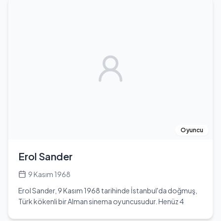
ORDOS ile birlikte tırmanışlarına devam etti. Bu dönemde
seslendirmektedir.
yüksek irtifa ile tanışarak, arama kurtarma faaliyetlerine
katılım sağladı. Eylem, Gürcistan, İran, ABD, İsviçre,
Kazakistan ve Pakistan gibi pek çok farklı coğrafyada
gerçekleştirdiği tırmanışlarla adını duyurdu. Kazbek,
Demavend, Khan Tengri ve Himalayalar’ın en yüksek
zirvelerinden biri olan 8 bin 35 metre yüksekliğindeki
Gasherbrum 2’ye tırmanarak büyük bir başarıya imza attı.
Bu olağanüstü başarısıyla, tırmanış arkadaşı Burçak
Özoğlu Poçan ile birlikte Türkiye’nin 8 bin metreyi aşan ilk
kadınlarından biri olmayı başardı. Eylem, 22 Temmuz
2005 tarihinde, altı kişilik bir Türk ekibiyle birlikte
Gasherbrum II'nin zirvesine ulaşarak, 8.000 metrenin
Oyuncu
üzerine tırmanan ilk Türk kadınları arasında yer aldı.
Ardından, 15 Mayıs 2006 tarihinde Haldun Ülkenli, Serkan
Erol Sander
Girgin ve Soner Büyükatalay ile Everest Dağı’nın (8848 m)
zirvesine ulaşarak, dağcılık tarihine adını yazdırdı. Eylem
9 Kasım 1968
Elif Maviş, Bora Maviş ile hayatını birleştirmiş ve Çağla
Erol Sander, 9 Kasım 1968 tarihinde İstanbul'da doğmuş,
adında bir kız çocuğu dünyaya getirmiştir. Dağcılık kariyeri
Türk kökenli bir Alman sinema oyuncusudur. Henüz 4
süresince sayısız zorlukla karşılaşmış olsa da, her
yaşında ailesiyle birlikte Almanya'nın Münih şehrine göç
seferinde azmi ve kararlılığı ile bu engellerin üstesinden