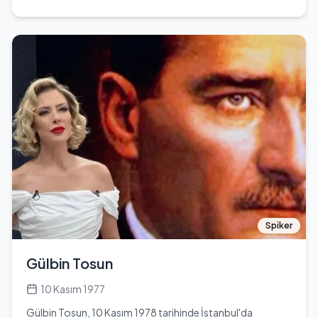
Ataman'dan oluşmaktadır. Sahrap, beş kardeşten biridir.
maçlarda 9 gol atarak Türk futboluna katkı sağlamıştır.
Eğitim hayatına Orta Doğu Teknik Üniversitesi'nde devam
1989 yılında kazandığı Altın Ayakkabı ödülü, onun Türk
etmiş ve 1983 yılında kimyager olarak mezun olmuştur.
spor tarihinde bıraktığı kalıcı izlerin en önemlilerindendir.
Mezuniyetinin ardından 1983-1998 yılları arasında
Futbolculuk kariyerini tamamladıktan sonra teknik
Ankara'da çeşitli şirketlerde yönetici olarak çalışmıştır.
direktörlük yapmış ve spor yorumcusu olarak medyada
1999 yılında ikiz çocuk sahibi olduktan sonra, çocuklarına
yer almayı sürdürmüştür. 2011 yılında Siirtspor Kulübü
daha fazla zaman ayırmak için işinden ayrılmıştır. Yemek
başkanlığına seçilmesi, onun spor camiasındaki etkisini bir
yapma tutkusunu keşfettikten sonra, bir rastlantı sonucu
kez daha göstermiştir. Aysu Çolak ile 1983 yılında bir ömür
televizyon dünyasına adım atmıştır. Yemek programları
boyu sürecek bir yolculuğa çıkan Tanju Çolak’ın, Anıl
yapmaya başlamış ve bu alanda kendine özgü bir stil
Çolak adında bir oğlu ve bir kızı bulunmaktadır. Ayrıca,
geliştirmiştir. 2000-2003 yılları arasında Kanal D'de
Hülya Avşar ile yaşadığı ilişki, zaman zaman magazin
'Mutfakta Keyif' adlı programı sunmuştur. 2004 yılında 'Bir
dünyasında gündem olmuştur. Tanju Çolak, futbol
Yemek Masalı' adlı kitabı ile İsveç'ten 'Gourmand Best
kariyerinin yanı sıra, yaşamı boyunca birçok insanın
Local Cookbook in The World' ödülünü kazanmıştır.
kalbinde yer edinmiş bir isim olarak anılmaktadır.
2008 yılında ise 'Derviş Sofraları' kitabı Frankfurt Kitap
Spiker
Fuarı'nda 'Best Historical Cuisine' ödülüne layık
görülmüştür. Sahrap Soysal, günümüzde televizyon
Gülbin Tosun
programlarının yanı sıra Hürriyet, Milliyet, Posta gazeteleri
ile Seninle dergisinde yemek konusunda yayın
10 Kasım 1977
danışmanlığı ve editörlük yapmaktadır. Ayrıca Kanal D'de
Gülbin Tosun, 10 Kasım 1978 tarihinde İstanbul'da