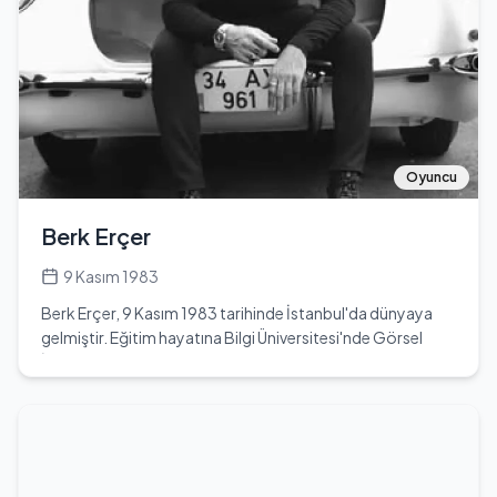
Öykü Serter üstlenmiştir. Jüri koltuğunda ise Nur Yerlitaş,
İvana Sert ve Kemal Doğulu yer almıştır. Didem, bu
yarışmada Büşra Eyen Siral, Mihriban Akgül, Cerem
Güngüz, Duygu Barazi, Elçin Kayadibi, Ezgi Ünal, Gülşah
Yılmaz, Neda Poursaeid, Sima Şerafettinova, Sinem
Umaş, Şilan Makal ve Tümay Tali gibi diğer yarışmacılarla
birlikte mücadele etmiştir. Yarışmanın ardından, Fox TV'de
yayınlanan 'Gardırop Savaşları' adlı başka bir moda
Oyuncu
yarışmasına da katılmıştır. Sinema kariyerine de adım atan
Didem, 2016 yılında 'Türk Lokumu' ve 2017 yılında 'Çılgın
Berk Erçer
Kolej' adlı filmlerde rol almıştır. Didem Ezgi Akın, hem
tiyatro hem de sinema oyunculuğu yapmaktadır.
9 Kasım 1983
Berk Erçer, 9 Kasım 1983 tarihinde İstanbul'da dünyaya
gelmiştir. Eğitim hayatına Bilgi Üniversitesi'nde Görsel
İletişim Tasarım ve Fotoğraf Bölümü'nde devam etmiştir.
Oyunculuk kariyerine adım atan Berk Erçer, özellikle
'Kuruluş Osman' dizisinde canlandırdığı Konur Alp
karakteri ile tanınmaktadır. Bu dizi, Türk televizyon
tarihinin önemli yapımlarından biri olarak öne çıkmaktadır.
Berk Erçer, 41 yaşında ve Akrep burcudur. Kendi