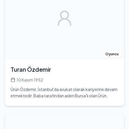
Marlon Salihoglu ve Shemsa Elyas Salihoglu adında bir
oğlu ve bir kızı bulunmaktadır. Erol Sander, 2004 yılında
Oliver Stone'un yönettiği 'Alexander' filminde Fars bir
kumandanı canlandırmıştır. Bugüne kadar birçok
televizyon filmi ve dizide rol almış, kariyerinde önemli
başarılara imza atmıştır.
Oyuncu
Turan Özdemir
10 Kasım 1952
Ürün Özdemir, İstanbul'da avukat olarak kariyerine devam
etmektedir. Baba tarafından aslen Bursa'lı olan Ürün,
Kasımpaşaspor takımında forma giyen Aydın Yılmaz'ın eşi
Ekin Yılmaz'ın kardeşidir. 2 Ocak 2018 tarihinde İstanbul
Four Seasons Bosphorus Otel'de, eski Trabzonsporlu ve
günümüzde Bursaspor takımında forma giyen Yusuf
Erdoğan ile evlenmiştir. Çiftin evliliği öncesinde, Yusuf