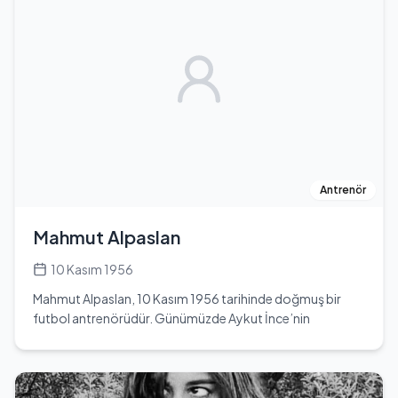
Erdoğan'ın 50 bin TL'lik yüzük ile evlenme teklifi, medyada
sıkça gündeme gelmiştir. Ürün Özdemir, lisans eğitimini
İngiltere'nin Londra şehrinde tamamlamıştır.
Antrenör
Mahmut Alpaslan
10 Kasım 1956
Mahmut Alpaslan, 10 Kasım 1956 tarihinde doğmuş bir
futbol antrenörüdür. Günümüzde Aykut İnce’nin
hazırlayıp sunduğu A Spor ekranlarında yayınlanan
'Transfer Raporu' isimli programda yorumcu olarak yer
almaktadır. Antrenörlük kariyerine Almanya’da başlamış,
Vfr-Pforzeim ve KSÇ ce Stuttgart gibi takımları