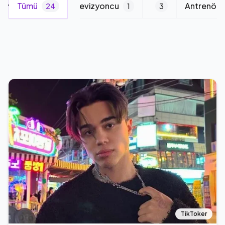
Manken
Tümü
Televizyoncu
Antrenör
1
24
1
3
TikToker