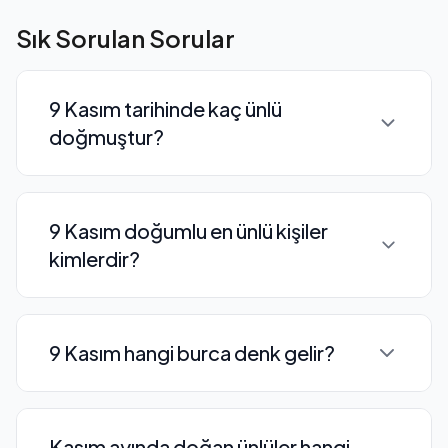
Sık Sorulan Sorular
9 Kasım tarihinde kaç ünlü
doğmuştur?
9 Kasım tarihinde toplam 24 ünlü
9 Kasım doğumlu en ünlü kişiler
doğmuştur. Bunların 8 tanesi oyuncu, 3
kimlerdir?
tanesi şarkıcıdır.
Meriç İzgi, Mendebur Lemur, Birol
9 Kasım hangi burca denk gelir?
Namoğlu, Hazal Çağlar, Gökçe Bahadır
gibi isimler 9 Kasım doğumludur.
9 Kasım tarihi ♏ Akrep burcuna denk
Kasım ayında doğan ünlüler hangi