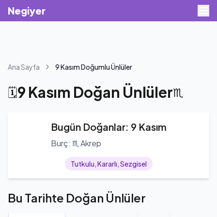
Negiyer
Ana Sayfa
9 Kasım Doğumlu Ünlüler
9 Kasım Doğan Ünlüler
🗓️
♏
Bugün Doğanlar: 9 Kasım
Burç: ♏ Akrep
Tutkulu, Kararlı, Sezgisel
Bu Tarihte Doğan Ünlüler