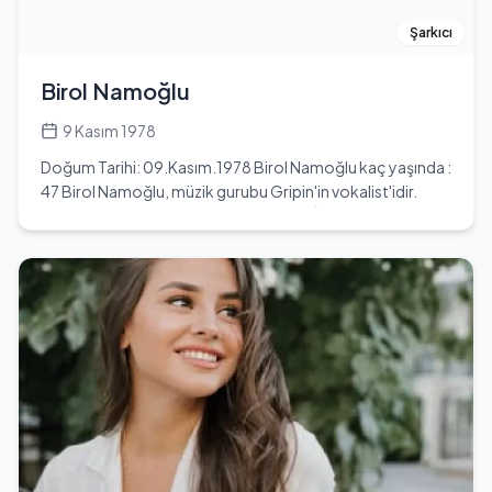
laf sokma özelliği ile de dikkat çekmektedir. Ayrıca,
alışveriş yaparken beğendiği kıyafetlerin farklı renklerini de
Şarkıcı
almayı tercih etmektedir. Ancak yaşadığı bir kaza
nedeniyle araba kullanmaktan nefret etmektedir.
Birol Namoğlu
9 Kasım 1978
Doğum Tarihi: 09.Kasım.1978 Birol Namoğlu kaç yaşında :
47 Birol Namoğlu, müzik gurubu Gripin'in vokalist'idir.
Birol Namoğlu , 9 Kasım 1978 tarihinde İstanbul 'da lyas
Namoğlu, Zuhal Namoğlu çiftinin oğlu olarak doğmuştur.
Tam adı Süreyya Birol Namoğlu'dur. Lise eğitimini İstek
Kemal Atatürk lisesi'nde tamamladı. Lisans eğitimini Yıldız
Teknik Üniversitesi Metalurji ve Malzeme Mühendisliği,
yüksek lisans öğrenimini ise Galatasaray Üniversitesi
İşletme bölümlerinde tamamladı. Birol Namoğlu , 1998
yılında Serdar Derekoy ve Mustafa Keçeli ile beraber
kurduğu Yanki grubu ile Boğaziçi Üniversitesi 1. Amatör
Müzik yarışmasında en iyi erkek solist ödülünü, Yanki
grubu da en iyi performans, en iyi grup ve jüri özel ödüllerini
aldı. 1997 yılında Evren Gülçığ ile beraber “İsmi Lazım