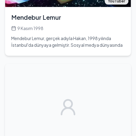
tasarımı üzerine kariyerine devam etmeyi planlamaktadır.
YouTuber
Ayrıca, spor yapmayı seven Meriç, sağlıklı yaşamına dikkat
etmektedir. En sevdiği yiyecek mısır gevreğidir.
Mendebur Lemur
Galatasaray taraftarı olan Meriç, Rihanna hayranıdır ve
ileride müzik ve oyunculuk alanlarında da yer alabileceğinin
9 Kasım 1998
sinyallerini vermiştir. Son zamanlarda, ünlü fenomen Nilay
Mendebur Lemur, gerçek adıyla Hakan, 1998 yılında
Toprak'ın konuğu olmuş ve hayranlarıyla etkileşimde
İstanbul'da dünyaya gelmiştir. Sosyal medya dünyasında
bulunmuştur. Meriç İzgi'nin Instagram hesabı @mericizgix
tanınan bir isim olan Mendebur Lemur, 2016 yılında
olup, takipçi sayısı 1,2 milyon civarındadır.
eğlenmek amacıyla birkaç video çekerek YouTube
kanalında paylaşmaya başlamıştır. İlk başta bir hobi olarak
başlayan bu süreç, zamanla profesyonel bir kariyere
dönüşmüştür. Günümüzde, YouTube kanalında 1,22
milyon aboneye ulaşmış ve 194 bin takipçiye sahip olduğu
resmi Instagram hesabıyla dikkat çekmektedir. Kanalında,
Madagaskar ormanları gibi çeşitli içerikler sunmakta ve
özellikle yurt dışından satın aldığı ürünler ile 3D yazıcı ile
ürettiği ürünleri tanıtmaktadır. 2019 yılında TV8
ekranlarında yayınlanan Acun Ilıcalı'nın sunduğu Exatlon
Challenge yarışmasına katılmıştır. Karanlığı ve sessizliği
seven Mendebur Lemur, yüzünün esnekliği ve istemsizce