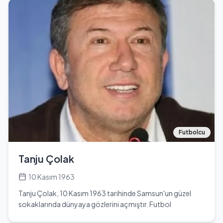
burada 6 ay kalmıştır. Kariyerine model olarak adım atan
tanınmaktadır.
Beril, 2012 yılında 'Adını Feriha Koydum' dizisinde ilk
oyunculuk deneyimini yaşamıştır. 2014 yılında 'O Hayat
Benim' adlı dizide önemli bir rol almış ve birçok ünlü
oyuncuyla birlikte çalışmıştır. 2017 yılında Onur Ünlü'nün
senaryosunu yazıp yönettiği 'Put Şeylere' adlı sinema
filminde rol almıştır. 2018 yılında Ayhan Sonyürek'in
yönettiği 'Öğrenci Kafası: Soygun' filminde başrol
oynamış ve Pınar karakterini canlandırmıştır. Beril Kayar,
2020 yılında Azra Deniz Okyay'ın yönettiği 'Hayaletler'
filminde Ela karakteri ile dikkat çekmiştir. Bu film, Venedik
Film Festivali'nde büyük ödül kazanmış ve Antalya'da
düzenlenen 57. Altın Portakal Ulusal Film Yarışması'nda En
Futbolcu
İyi Yönetmen ödülünü almıştır. Beril Kayar, kariyeri
boyunca birçok dizi ve filmde rol almış, yetenekleri ile
Tanju Çolak
izleyicilerin beğenisini kazanmıştır. Özellikle 'Hayaletler'
filmi ile uluslararası alanda da tanınmaya başlamıştır. Beril
10 Kasım 1963
Kayar'ın kariyeri, genç yaşta başladığı modellikten,
Tanju Çolak, 10 Kasım 1963 tarihinde Samsun'un güzel
başarılı bir oyunculuk kariyerine dönüşmüştür. Zorluklarla
sokaklarında dünyaya gözlerini açmıştır. Futbol
dolu bir yolculuk geçirmiş, ancak her zaman azimle
serüvenine, Samsun Yolspor'da adım atarak başlamış;
çalışarak hedeflerine ulaşmayı başarmıştır.