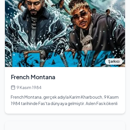
okullarda devam eden Çetin, burada aldığı eğitimle
hayatının temel taşlarını oluşturmuştur. Askerlik görevini
Balıkesir orduevinde tamamlayarak, vatani görevini de
yerine getirmiştir. Genç yaşlarından itibaren müziğe olan
tutkusu, onun kariyer yolculuğunda önemli bir dönüm
noktası olmuştur. Erol Büyükburç, Tanju Okan ve Şerif
Yüzbaşıoğlu gibi dönemin ünlü sanatçılarının
orkestralarında bateri çalarak, müziğin büyülü dünyasına
adım atmıştır. Ancak, evlenmesinin ardından müziğe bir
süre ara vermek zorunda kalarak, üç yıl boyunca sigorta
Şarkıcı
eksperi olarak çalışmıştır. 1994 yılında Show TV'de şaka
programı yapma fırsatı bulmuş ve Levent Altınay'ın
French Montana
desteğiyle "Şakamatik" adlı programda ünlülere şakalar
yapmaya başlamıştır. Bu programa ilk şakasını Nurseli
9 Kasım 1984
İdiz'e gerçekleştirerek, izleyicilerinin ilgisini çekmeyi
French Montana, gerçek adıyla Karim Kharbouch, 9 Kasım
başarmıştır. Çetin Çiftçioğlu, Show TV, Kanal 7, Star TV ve
1984 tarihinde Fas'ta dünyaya gelmiştir. Aslen Fas kökenli
Beyaz TV gibi önemli televizyon kanallarında program
olan Montana, 13 yaşında ailesiyle birlikte Amerika'ya
sunuculuğu yapmış, özellikle Kanal 7'deki "Şakacı"
taşınmıştır. Amerika'ya geldikten sonra rap müziğe ilgi
programıyla geniş bir izleyici kitlesinin gönlünde taht
duymaya başlamış ve bu alanda kendisine sağlam bir yer
kurmuştur. 2010 yılında, beş yıllık bir aranın ardından şaka
edinmiştir. 19 yaşında başından vurulmuş olmasına