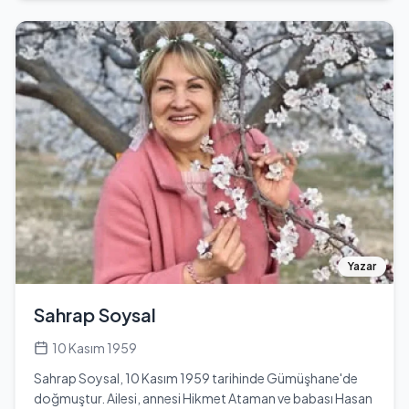
1987 yılında Galatasaray’a transfer olarak kariyerinin yeni
bir sayfasını açmıştır. Sarı-kırmızılı formayı giydiği 1987-
1988 sezonunda tam 39 gol atarak, bir sezonda en fazla
gol atan futbolcu unvanını ele geçirip, Metin Oktay’ın kalp
burkan rekorunu geride bırakmıştır. Çolak, 1988-1989
sezonunda Galatasaray’ın Şampiyon Kulüpler Kupası'nda
yarı finale yükselmesinde kilit rol oynamış, Neuchatel,
Xamax ve Monaco gibi takımlara karşı attığı gollerle adını
futbol tarihine altın harflerle yazdırmıştır. 1990-1991
sezonunda dördüncü kez gol kralı unvanını kazanarak
kariyerinin zirvesine ulaşmış; bu başarıları, onu Türk
futbolunun sembol ismi haline getirmiştir. 1991 yılında
Fenerbahçe’ye transfer olan Çolak, burada da göz
dolduran bir performans sergilemiş ve 1992-1993
Yazar
sezonunda beşinci gol kralı unvanını kazanarak
başarılarına bir yenisini eklemiştir. Ancak 1994 yılında
Sahrap Soysal
yaşadığı mahkeme süreci, kariyerinin seyrini olumsuz
etkilemiş ve hapis cezası almasına neden olmuştur.
10 Kasım 1959
Yargıtay tarafından onaylanan bu ceza sonrası, Çolak,
Sahrap Soysal, 10 Kasım 1959 tarihinde Gümüşhane'de
Üsküp’te yakalanarak Türkiye’ye geri getirilmiştir. Milli
doğmuştur. Ailesi, annesi Hikmet Ataman ve babası Hasan
takım formasıyla 31 kez sahaya çıkan Tanju Çolak, bu