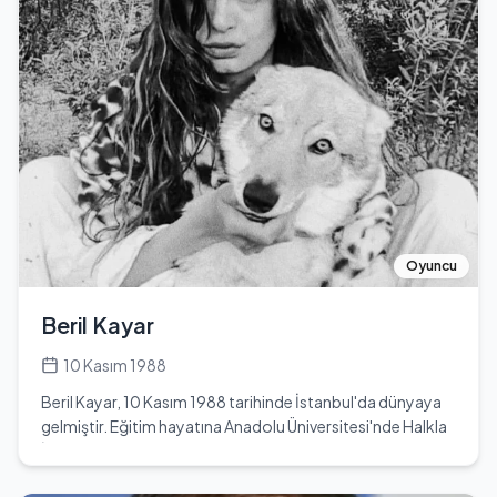
çalıştırmıştır. Daha sonra Afrika ve Brezilya’da çeşitli
kulüplerde görev almıştır. 1989 yılında Türkiye’ye dönen
Alpaslan, Kahramanmaraş, Edirne, Sakaryaspor ve
Vanspor takımlarını çalıştırmıştır. Tekrar Almanya’ya
döndükten sonra Herrenberg takımında görev almış,
1993 yılında Türkiye’ye geri dönerek Sakaryaspor takımını
play-off’a taşımıştır. 1993 ve 1996 sezonlarında
Galatasaray’da, 1996 ve 1997 sezonunda ise 1. Lig’de
Vanspor’da görev almıştır. 1998 ve 2000 yıllarında Yimpaş
Yozgatspor, ardından Anadolu Üsküdarspor ve
Zonguldakspor’u çalıştırmıştır. 2001 ve 2002 sezonunda
Oyuncu
Zonguldakspor’u 3. ligden 2. lige çıkaran isim olmuştur.
2008 ve 2019 sezonlarında Armutlu Belediyespor’da
Beril Kayar
amatör takım teknik sorumlusu olarak çalışmış,
sonrasında Karsspor’da görev almıştır. Kısa bir süre
10 Kasım 1988
Karsspor'daki görevinden sonra Galatasaray’a dönerek
Beril Kayar, 10 Kasım 1988 tarihinde İstanbul'da dünyaya
kulüpte Scout Şefi ve izleme komitesi koordinatörü
gelmiştir. Eğitim hayatına Anadolu Üniversitesi'nde Halkla
olarak çalışmıştır. Futbol dünyasında Real Madridli
İlişkiler bölümünde devam etmiş ve buradan mezun
Casemiro, Liverpoollu Emre Can ve Leverkusenli Hakan
olmuştur. 2012 yılında New York'a dil öğrenmeye gitmiş,
Çalhanoğlu gibi oyuncuları keşfeden isim olarak