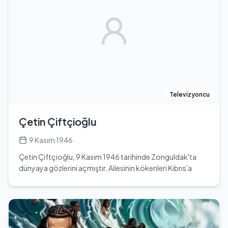
kariyerinde birçok zorlukla karşılaşmış, ancak azmi ve
çalışkanlığı sayesinde bu zorlukları aşmayı başarmıştır.
Oyunculuk kariyeri boyunca çeşitli projelerde yer almış ve
izleyicilerin beğenisini kazanmıştır. Berk Erçer, günümüzde
sosyal medya platformlarında da aktif olarak yer almakta
ve hayranlarıyla etkileşimde bulunmaktadır. Kendi resmi
web sitesi üzerinden de kariyeri hakkında güncel bilgiler
paylaşmaktadır. Berk Erçer'in hayatı, kariyeri ve kişisel
gelişimi, genç oyunculara ilham kaynağı olabilecek bir
Televizyoncu
hikaye sunmaktadır.
Çetin Çiftçioğlu
9 Kasım 1946
Çetin Çiftçioğlu, 9 Kasım 1946 tarihinde Zonguldak'ta
dünyaya gözlerini açmıştır. Ailesinin kökenleri Kıbrıs'a
dayandığı için Zonguldak'ta yaşamakta olan ailesinin
yaşamı, onun çocukluğunda önemli bir yer tutmuştur.
Ancak, henüz üç yaşında babasını kaybeden Çetin, bu zor
dönem sonrasında ailesiyle birlikte İstanbul'un
kalabalığına adım atmıştır. Eğitim serüvenine yatılı