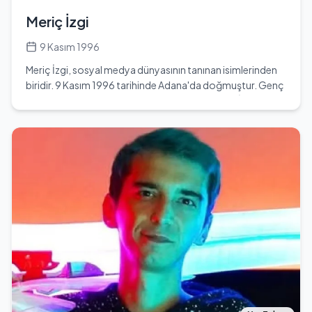
Meriç İzgi
9 Kasım 1996
Meriç İzgi, sosyal medya dünyasının tanınan isimlerinden
biridir. 9 Kasım 1996 tarihinde Adana'da doğmuştur. Genç
yaşta internet dünyasında yer almaya başlayan İzgi,
youtuber, şarkıcı, sosyal medya fenomeni ve dijital medya
içerik üreticisi olarak kariyerine devam etmektedir. Sosyal
medya platformlarında aktif olarak yer almasının yanı sıra,
One Direction sayfasında adminlik yaparak internet
dünyasında kendine bir yer edinmiştir. Eğitim hayatına
Marmara Üniversitesi Moda Tasarım Bölümünde devam
eden Meriç, tasarım alanında kendini geliştirmekte ve
ileride kendi markasını kurmayı hedeflemektedir. Şu anda
İstanbul'da yaşamaktadır ve burada tek başına hayatını
sürdürmektedir. Meriç, babası Fırat İzgi'nin desteğini her
zaman hissettiğini belirtmiş ve birlikte birçok
organizasyona katıldıklarını ifade etmiştir. Yaklaşık 250
parçalık bir koleksiyon oluşturmuş olan İzgi, moda