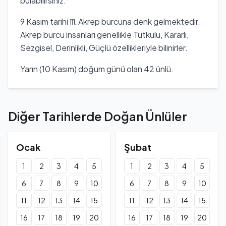
bulabilirsiniz.
olarak anılmaya başladı. 9 Mayıs 1805 tarihinde Weimar'da
tüberküloz nedeniyle 46 yaşında hayatını kaybetti.
9 Kasım tarihi ♏ Akrep burcuna denk gelmektedir.
Eserleri arasında 'Maria Stuart', 'Orleans Kızı' ve 'William
Akrep burcu insanları genellikle Tutkulu, Kararlı,
Tell' gibi önemli tiyatro oyunları bulunmaktadır. Schiller, 22
Sezgisel, Derinlikli, Güçlü özellikleriyle bilinirler.
Şubat 1790 tarihinde yazar Charlotte von Lengefeld ile
evlenmiş ve dört çocuk sahibi olmuştur.
Yarın (10 Kasım) doğum günü olan 42 ünlü.
Diğer Tarihlerde Doğan Ünlüler
Ocak
Şubat
1
2
3
4
5
1
2
3
4
5
6
7
8
9
10
6
7
8
9
10
11
12
13
14
15
11
12
13
14
15
16
17
18
19
20
16
17
18
19
20