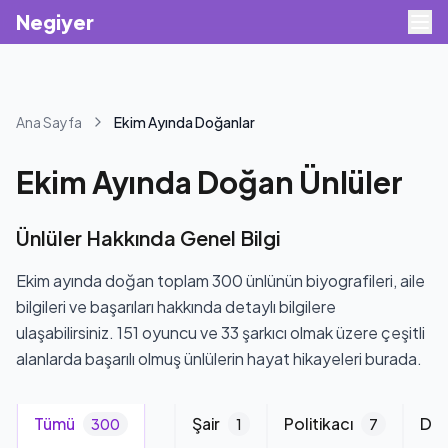
Negiyer
Ana Sayfa
Ekim
Ayında Doğanlar
Ekim
Ayında Doğan Ünlüler
Ünlüler Hakkında Genel Bilgi
Ekim ayında doğan toplam 300 ünlünün biyografileri, aile
bilgileri ve başarıları hakkında detaylı bilgilere
ulaşabilirsiniz. 151 oyuncu ve 33 şarkıcı olmak üzere çeşitli
alanlarda başarılı olmuş ünlülerin hayat hikayeleri burada.
Tümü
Futbolcu
Şair
Politikacı
DJ
6
300
14
1
7