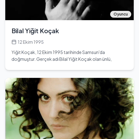
çeşitli reklam filmlerinde boy gösteren Mina, Layla Şirin
Oyunculuk ajansı ile çalışmaktadır. Sosyal medya
platformu Instagram'da @minaakdin kullanıcı adıyla aktif
Oyuncu
olan Mina'nın takipçi sayısı günümüzde 16 bin civarındadır.
Resmi Instagram hesabı annesi tarafından
Bilal Yiğit Koçak
yönetilmektedir. Oyunculuk dışında ata binmeyi çok
seven Mina, genç yaşına rağmen kariyerinde önemli
12 Ekim 1995
adımlar atmış bir isimdir.
Yiğit Koçak, 12 Ekim 1995 tarihinde Samsun'da
doğmuştur. Gerçek adı Bilal Yiğit Koçak olan ünlü,
Türkiye'de oyunculuk kariyerine adım atmıştır. Eğitim
hayatına Samsun Anadolu Lisesi'nde başlamış, ardından
Bahçeşehir Üniversitesi'nde Ekonomi ve Finans
bölümünde eğitim almıştır. Oyunculuk kariyerine
'Kardeşlerim' adlı televizyon dizisi ile dikkat çekmiştir. Bu
dizi, 20 Şubat 2021 tarihinde ATV ekranlarında
yayınlanmaya başlamış ve gençlik, dram ve romantik
unsurları bir araya getiren bir yapım olarak izleyicilerle
buluşmuştur. Yiğit Koçak, 29 yaşında olmasına rağmen
genç yaşına rağmen önemli bir hayran kitlesine ulaşmayı
başarmıştır. Terazi burcu olan Koçak, 1,88 cm boyundadır.