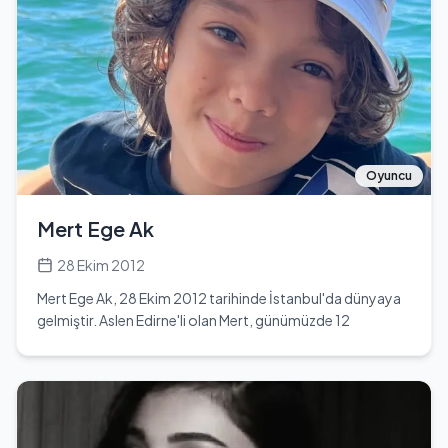
ve Ceza gibi ünlü isimlerle işbirliği yaparak geniş bir hayran
kitlesine ulaşmıştır. Müzik kariyerinde Hard Rock tarzında
hip hop müzik yaparak dikkat çekmiştir. Massaka, Türkçe
ve Almanca rap müziği yapmaktadır. Ayrıca, 'Blutbeton'
isimli albümü ile kariyerine devam etmektedir. Genç yaşta
müziğe olan ilgisi nedeniyle kendisini rap şarkılarla ifade
etmeyi tercih etmiştir. İlk dönemlerinde 'Murdoc' sahne
adını kullanmış, ancak Amerika'daki yasal sorunlar
nedeniyle bu ismi kullanamamıştır. Günümüzde 'Massaka'
Oyuncu
markası altında bandana, kolye ve tişört gibi ürünler de
sunmaktadır. Fiziksel özellikleri arasında 1.82 cm boyu ve
Mert Ege Ak
82 kg kilosu bulunmaktadır. Burcu ise Akrep'tir. Son
dönemlerde Kodes ile yaşadığı sorunlar nedeniyle
28 Ekim 2012
medyanın gündeminde yer almaktadır. Resmi Instagram
Mert Ege Ak, 28 Ekim 2012 tarihinde İstanbul'da dünyaya
hesabında 610 bin civarında takipçisi bulunmaktadır ve
gelmiştir. Aslen Edirne'li olan Mert, günümüzde 12
YouTube kanalında 581 bin abonesi vardır.
yaşındadır ve Akrep burcuna mensuptur. Eğitim durumu
ilköğretim olarak belirtilmiştir. Oyunculuk kariyerine genç
yaşta adım atan Mert, Türkiye'de çocuk oyuncular
arasında dikkat çeken isimlerden biridir. Kardeşi Çağan
Efe Ak ile birlikte oyunculuk alanında kendini geliştirmekte