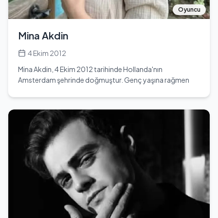
tarafından beğenilmekte ve takip edilmektedir. Gelecekte
Oyuncu
daha büyük projelerde yer alması beklenmektedir.
Mina Akdin
4 Ekim 2012
Mina Akdin, 4 Ekim 2012 tarihinde Hollanda'nın
Amsterdam şehrinde doğmuştur. Genç yaşına rağmen
oyunculuk kariyerine hızlı bir giriş yapmış olan Mina, 2022
yılında Fox TV'de yayınlanan 'İyilik' adlı dizide Neslihan
karakterinin kızı Nehir rolüyle dikkatleri üzerine çekmiştir.
Oyunculuk kariyerine ilk adımını ise 'Hercai' dizisinde
atmıştır. Ayrıca, ATV'de yayınlanan 'Destan' dizisinde Akkız
karakterinin çocukluğunu canlandırarak izleyicilerin
beğenisini kazanmıştır. 2023 yılında Show TV'de
yayınlanan 'Sandık Kokusu' dizisinde Tılsım karakterini
canlandırmış ve bu projede Özge Özpirinçci, Demet
Akbağ gibi ünlü isimlerle birlikte rol almıştır. Mina,
oyunculuk kariyerinin yanı sıra birçok kurumsal markanın
reklam projelerinde de yer almıştır. 2021 ve 2022 yıllarında