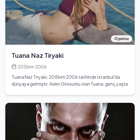
@alikayragurel kullanıcı adıyla takipçileriyle etkileşimde
bulunmaktadır. Genç yaşına rağmen, kariyerinde önemli
adımlar atan Ali Kayra Gürel, gelecekte daha büyük
projelerde yer almayı hedeflemektedir. Oyunculuk
yeteneği ve sahne performansıyla izleyicilerin beğenisini
kazanmış, genç yaşta birçok projede yer alarak kendini
Oyuncu
kanıtlamıştır. Ali'nin hayatı, oyunculuk kariyerinin yanı sıra
eğitimine de büyük önem vermesiyle şekillenmiştir. Ailesi
Tuana Naz Tiryaki
ve arkadaşları tarafından desteklenen Ali, gelecekte daha
büyük başarılara imza atmayı planlamaktadır.
20 Ekim 2006
Tuana Naz Tiryaki, 20 Ekim 2006 tarihinde İstanbul'da
dünyaya gelmiştir. Aslen Giresunlu olan Tuana, genç yaşta
oyunculuk kariyerine adım atmıştır. Eğitimini Sadri Alışık
Kültür Merkezi'nde drama ve oyunculuk eğitimi alarak
tamamlamıştır. 18 yaşında olan Tuana, Terazi burcudur ve
1,61 cm boyu ile 45 kg ağırlığındadır. Oyunculuk kariyerine
dair detaylar sınırlı olsa da, genç yaşına rağmen dikkat
çekici bir yetenek sergilemektedir. Tuana, sosyal medya
platformlarında da aktif olarak yer almakta ve
Instagram'da 'tuananaztiryaki' kullanıcı adıyla