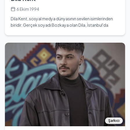
6 Ekim 1994
Dila Kent, sosyal medya dünyasının sevilen isimlerinden
biridir. Gerçek soyadı Bozkaya olan Dila, İstanbul'da
doğmuş ve şu anda İzmir'de ailesiyle birlikte
yaşamaktadır. Ailenin tek çocuğu olan Dila, üniversite
eğitimini İzmir 9 Eylül Üniversitesi Film Tasarım ve
Yönetmenliği Bölümü'nde tamamlamıştır. Eğitimini
tamamladıktan sonra, özellikle barbie bebeklere olan
düşkünlüğü ve okuduğu bölüm nedeniyle YouTube
kanalını açmaya karar vermiştir. Kanalında eğlenceli ve
komik videolar paylaşarak geniş bir hayran kitlesi
edinmiştir. Dila'nın YouTube kanalı, Challenge, eğlence,
oyun, slime ve slime challenge gibi içeriklerle doludur. Dila
Kent, 29 yaşında olup, 6 Ekim 1994 doğumlu ve Terazi
burcudur. Boyu 1.60 cm, kilosu ise 46'dır. Göz ve saç rengi
kahverengidir. Dila, İngilizce bilmektedir ve video montajı
için Adobe Premiere programını kullanmaktadır. En
sevdiği oyuncakları arasında ailesinin ona ilk aldığı Barbie
Şarkıcı
bebek bulunmaktadır. Dila'nın sosyal medya hesapları