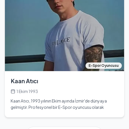
'Kardeşlerim' adlı dizideki rolü ile başlamış ve bu projede
Süsen Kılıç karakterini canlandırmıştır. Dizi, gençlik ve
dram unsurlarını bir araya getirerek izleyicilerle buluşmuş
ve büyük bir beğeni toplamıştır. Lizge, 23 yaşında
olmasına rağmen, kariyerinde önemli bir yer edinmiş ve
genç yaşta birçok hayran kitlesine ulaşmıştır. Terazi burcu
olan Cömert, doğum günü itibarıyla her yıl yeni yaşını
kutlamaktadır. Kendi alanında başarılı bir kariyer inşa eden
Lizge, gelecekte daha birçok projede yer almayı
hedeflemektedir. Şu an için özel hayatı hakkında çok fazla
bilgi bulunmamaktadır; eşi veya sevgilisi ile ilgili herhangi
E-Spor Oyuncusu
bir bilgiye ulaşılamamıştır. Ancak, sosyal medya hesapları
üzerinden hayranlarıyla etkileşimde bulunmakta ve
Kaan Atıcı
kariyerine dair gelişmeleri paylaşmaktadır. Lizge Cömert,
genç yaşına rağmen, yetenekleri ve çalışkanlığı ile dikkat
1 Ekim 1993
çekmekte ve Türk televizyon dünyasında kendine sağlam
Kaan Atıcı, 1993 yılının Ekim ayında İzmir'de dünyaya
bir yer edinmektedir.
gelmiştir. Profesyonel bir E-Spor oyuncusu olarak
tanınan Kaan, özellikle League of Legends ve Dota 2
oyunlarıyla dikkat çekmiştir. Dota 2 döneminde, dünya
genelinde en iyi oyuncular arasında yer alarak ilk 10