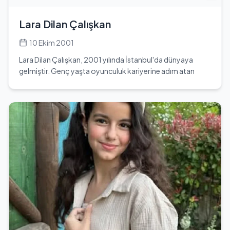
Semicenk, sosyal medya platformlarında da aktif olarak
yer almakta ve hayranlarıyla etkileşimde bulunmaktadır.
Lara Dilan Çalışkan
Instagram ve Twitter hesapları üzerinden takipçileriyle
iletişim kurmakta ve müziği hakkında güncellemeler
10 Ekim 2001
paylaşmaktadır. Gelecekteki projeleri ve müzik
Lara Dilan Çalışkan, 2001 yılında İstanbul'da dünyaya
kariyerindeki gelişmeleri merakla beklenmektedir.
gelmiştir. Genç yaşta oyunculuk kariyerine adım atan
Lara, 2017 yılında popüler televizyon dizisi 'Çocuklar
Duymasın' kadrosuna dahil olmuştur. Bu dizide, Orçun'un
aşkı Merve'nin arkadaşı olan Lara karakterini
canlandırmaktadır. Oyunculuk yeteneği ile dikkat çeken
Lara, aynı zamanda tiyatro eğitimi almıştır. Katerina ve
Baltacı Mehmet Tiyatrosu'nda eğitim alarak sahne
deneyimini artırmıştır. Lara Dilan Çalışkan, İngilizce bilmesi
ile de öne çıkmaktadır. Sanatın farklı alanlarına olan ilgisi ile
dikkat çeken Lara, bale, masa tenisi, basketbol, gitar,
piyano ve voleybol gibi birçok aktivite ile yakından
ilgilenmektedir. Genç yaşına rağmen çok yönlü bir
yetenek olarak, hem sahne hem de spor alanında kendini
geliştirmeye devam etmektedir. Lara'nın oyunculuk
kariyeri, genç yaşta başlamış olmasına rağmen, izleyiciler