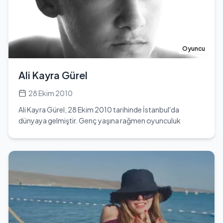
kattığı samimiyet ve duygusal derinlik, onun ekranlarda
öne çıkmasını sağlamıştır. 41 yaşında olan İdil Yener, Terazi
burcudur ve zarif duruşu, dengeli kişiliği ve sahnedeki
enerjisiyle tanınmaktadır. Kariyeri boyunca hem tiyatro
hem televizyon yapımlarında yer alan sanatçı, farklı
Oyuncu
karakterleri başarıyla canlandırma yeteneğiyle tanınır.
Oyunculukta doğallığı ve sahiciliği ön planda tutan İdil
Ali Kayra Gürel
Yener, Türk televizyon dünyasında adından sıkça söz
ettiren bir isim olmuştur. Sanat yaşamının yanı sıra sosyal
28 Ekim 2010
medyada da aktif olan İdil Yener, Instagram hesabı
Ali Kayra Gürel, 28 Ekim 2010 tarihinde İstanbul'da
üzerinden (@idilyener) takipçileriyle iletişim kurmakta,
dünyaya gelmiştir. Genç yaşına rağmen oyunculuk
projeleri ve oyunculuk kariyerine dair gelişmeleri
kariyerine adım atan Ali, Ahmet Ratıp Paşa Güzel Sanatlar
paylaşmaktadır. Sahneye olan tutkusu, sürekli gelişime
Lisesi Tiyatro Bölümü'nden mezun olmuştur. 14 yaşında
açık yapısı ve disiplinli çalışmalarıyla İdil Yener, Türk
olan Ali, Akrep burcudur ve Beşiktaş futbol takımının
televizyon ve tiyatro dünyasında kalıcı bir yer edinen
tutkulu bir taraftarıdır. Oyunculuk kariyerine çocuk yaşta
başarılı oyunculardan biri olarak öne çıkmaktadır.
başlamış ve bu alanda kendini geliştirmiştir. Genç yaşına
rağmen, yetenekleriyle dikkat çekmeyi başarmıştır. Ali
Kayra Gürel, 1.70 cm boyunda ve 55 kg ağırlığındadır. Göz
rengi mavi, saç rengi ise doğal olarak açık renklidir. Sosyal
medya platformlarında da aktif olan Ali, Instagram'da