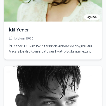
Kendi hayatı hakkında çok fazla bilgi paylaşmamış, özel
hayatını gizli tutmayı tercih etmiştir. Eşi veya sevgilisi
hakkında herhangi bir bilgi bulunmamaktadır. Oyunculuk
kariyerinde daha fazla projede yer almayı hedeflemekte
Oyuncu
ve izleyicilere yeni karakterlerle ulaşmayı planlamaktadır.
Yiğit Koçak, sosyal medya platformlarında da aktif
İdil Yener
olarak yer almakta, Instagram ve Twitter hesapları
üzerinden hayranlarıyla etkileşimde bulunmaktadır. Bu
13 Ekim 1983
platformlarda paylaşımlarıyla takipçileriyle bağlantı
İdil Yener, 13 Ekim 1983 tarihinde Ankara’da doğmuştur.
kurmakta ve kariyerine dair gelişmeleri aktarmaktadır.
Ankara Devlet Konservatuvarı Tiyatro Bölümü mezunu
Yiğit Koçak, genç yaşına rağmen kariyerinde önemli
olan başarılı oyuncu, eğitim süreci boyunca sahne
adımlar atmış ve gelecekte daha büyük projelerde yer
sanatları alanında kendini geliştirmiş ve profesyonel
almayı hedeflemektedir.
oyunculuk kariyerine adım atmıştır. Tiyatro sahnelerinde
kazandığı deneyim, onun doğal ve güçlü bir oyunculuk
tarzı oluşturmasına katkı sağlamıştır. Zamanla televizyon
projelerinde de yer alan İdil Yener, Türkiye’nin dikkat çeken
kadın oyuncularından biri haline gelmiştir. İzleyiciler
tarafından performansıyla beğeni kazanan Yener, son
dönemde Türkan dizisinde Sevinç karakterini
canlandırarak geniş bir hayran kitlesine ulaşmıştır. Rolüne