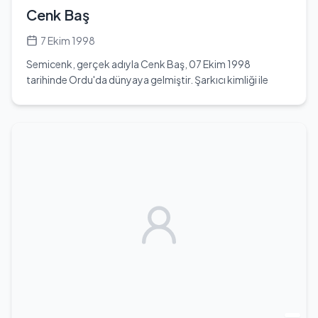
oldukça aktiftir; Instagram'da 169 bin, Twitter'da 1102
Cenk Baş
takipçisi bulunmaktadır. YouTube kanalında ise 4.3 milyon
aboneye ulaşmıştır. Eğlenceli içerikleriyle dikkat çeken
7 Ekim 1998
Dila, izleyicilerine her gün yeni videolar sunmaktadır.
Semicenk, gerçek adıyla Cenk Baş, 07 Ekim 1998
tarihinde Ordu'da dünyaya gelmiştir. Şarkıcı kimliği ile
tanınan Semicenk, müzik kariyerine genç yaşta başlamış
ve yeteneklerini geliştirmek için Ordu Üniversitesi Güzel
Sanatlar Fakültesi'nde eğitim almıştır. 2019 yılında TV8'de
yayımlanan O Ses Türkiye programında yarışmacı olarak
katılmış ve Hadise'nin ekibinde yer alarak dikkatleri üzerine
çekmiştir. Bu yarışma, onun müzik kariyerinde önemli bir
dönüm noktası olmuştur. Semicenk, pop müziği tarzında
eserler vermekte ve genç yaşına rağmen geniş bir hayran
kitlesine ulaşmayı başarmıştır. Şu anda 26 yaşında olan
sanatçı, Terazi burcudur. Boyu 1,86 cm olarak
belirtilmiştir. Kilo bilgisi ise mevcut değildir. Semicenk'in
özel hayatı hakkında çok fazla bilgi bulunmamaktadır; eşi
veya sevgilisi ile ilgili herhangi bir bilgiye ulaşılamamıştır.
Ancak, müzik kariyerine olan tutkusu ve yeteneği, onu
Türkiye'nin genç şarkıcıları arasında öne çıkarmaktadır.