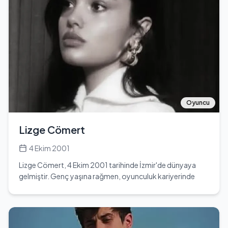
ve çeşitli projelerde yer almaktadır. Mert Ege Ak, 1,22 cm
boyu ile dikkat çekmektedir. Göz rengi kahverengi olan
Mert, sosyal medya platformlarında da aktif bir şekilde
yer almaktadır. Instagram'da 'mertegeakofficial' kullanıcı
adıyla paylaşımlar yapmaktadır. YouTube kanalı ise
'MertegeAk' olarak bilinmektedir. Mert'in hayatında önemli
dönüm noktaları arasında oyunculuk kariyerine başlaması
ve sosyal medya üzerinden hayranlarıyla etkileşimde
bulunması yer almaktadır. Henüz genç yaşta olmasına
rağmen, oyunculuk yeteneği ve karizması ile birçok
Oyuncu
izleyicinin ilgisini çekmeyi başarmıştır. Mert Ege Ak,
gelecekte daha büyük projelerde yer almayı
Lizge Cömert
hedeflemekte ve kariyerine yön vermeye devam
etmektedir.
4 Ekim 2001
Lizge Cömert, 4 Ekim 2001 tarihinde İzmir'de dünyaya
gelmiştir. Genç yaşına rağmen, oyunculuk kariyerinde
önemli adımlar atmış ve dikkat çekici projelerde yer
almıştır. Eğitimini Özyeğin Üniversitesi'nde tamamlamış
olan Cömert, bu süreçte hem akademik hem de sanatsal
yeteneklerini geliştirmiştir. Oyunculuk kariyerine