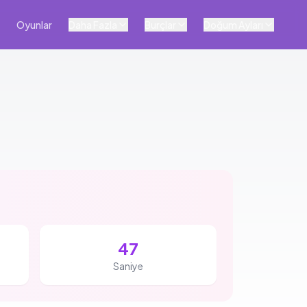
Oyunlar
Daha Fazla
Burçlar
Doğum Ayları
46
Saniye