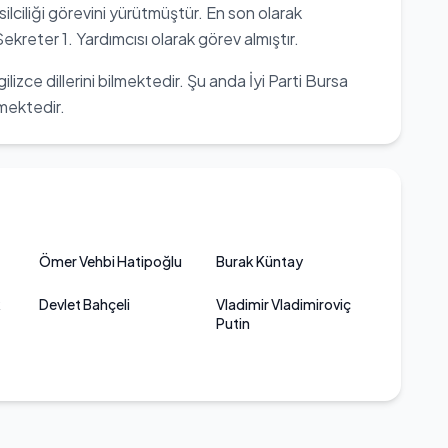
lciliği görevini yürütmüştür. En son olarak
kreter 1. Yardımcısı olarak görev almıştır.
izce dillerini bilmektedir. Şu anda İyi Parti Bursa
tmektedir.
Ömer Vehbi Hatipoğlu
Burak Küntay
k
Devlet Bahçeli
Vladimir Vladimiroviç
Putin