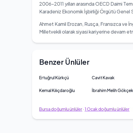
2006-2011 yılları arasında OECD Daimi Temsi
Karadeniz Ekonomik İşbirliği Örgütü Genel Se
Ahmet Kamil Erozan, Rusça, Fransızca ve İngil
Milletvekili olarak siyasi kariyerine devam e
Benzer Ünlüler
Ertuğrul Kürkçü
Cavit Kavak
Kemal Kılıçdaroğlu
İbrahim Melih Gökçe
Bursa
doğumlu ünlüler
·
1
Ocak
doğumlu ünlüler