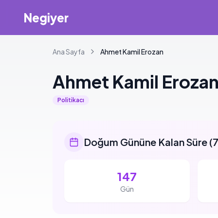
Negiyer
Ana Sayfa
Ahmet
Kamil Erozan
Ahmet
Kamil Eroza
Politikacı
Doğum Gününe Kalan Süre
(
7
147
Gün