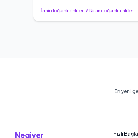
İzmir
doğumlu ünlüler
·
8
Nisan
doğumlu ünlüler
En yeni iç
Negiyer
Hızlı Bağla