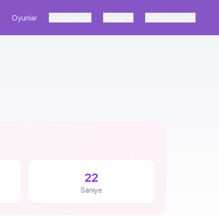
Oyunlar
Daha Fazla
Burçlar
Doğum Ayları
22
Saniye