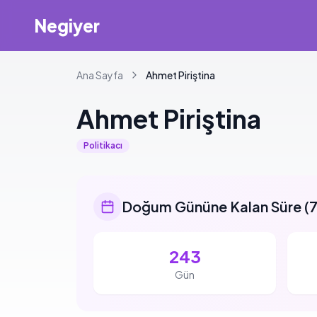
Negiyer
Ana Sayfa
Ahmet
Piriştina
Ahmet
Piriştina
Politikacı
Doğum Gününe Kalan Süre
(
7
243
Gün