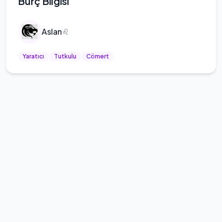
Burç Bilgisi
Aslan
♌
Yaratıcı
Tutkulu
Cömert