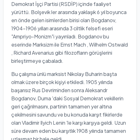
Demokrat İşçi Partisi (RSDİP) içinde faaliyet
yürüttü. Bolşevik ler arasında yaklaşık 6 yıl boyunca
en önde gelen isimlerden birisi olan Bogdanov,
1904-1906 yılları arasında 3 ciltlik felsefi eseri
"Ampriyo-Monizm"i yayınladı. Bogdanov bu
eserinde Marksizm ile Ernst Mach , Wilhelm Ostwald
, Richard Avenarius gibi filozofların görüşlerini
birleştirmeye çabaladı.
Bu çalışma ünlü marksist Nikolay Buharin başta
olmak üzere birçok kişiyi etkiledi. 1905 yılında
başarısız Rus Devriminden sonra Aleksandr
Bogdanov, Duma 'daki Sosyal Demokrat vekillerin
geri çağrılmasını, partinin tamamen yer altına
çekilmesini savundu ve bu konuda karşıt fikirlerde
olan Vladimir Ilyich Lenin 'le karşı karşıya geldi. Uzun
süre devam eden bu karşıtlık 1908 yılında tamamen
uzlaşmaz bir hale geldi.