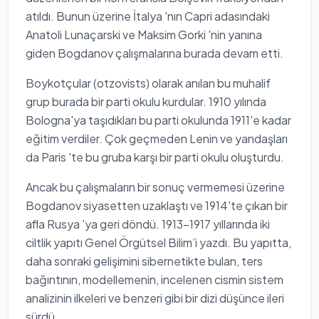
atıldı. Bunun üzerine İtalya 'nın Capri adasındaki
Anatoli Lunaçarski ve Maksim Gorki 'nin yanına
giden Bogdanov çalışmalarına burada devam etti.
Boykotçular (otzovists) olarak anılan bu muhalif
grup burada bir parti okulu kurdular. 1910 yılında
Bologna'ya taşıdıkları bu parti okulunda 1911'e kadar
eğitim verdiler. Çok geçmeden Lenin ve yandaşları
da Paris 'te bu gruba karşı bir parti okulu oluşturdu.
Ancak bu çalışmaların bir sonuç vermemesi üzerine
Bogdanov siyasetten uzaklaştı ve 1914'te çıkan bir
afla Rusya 'ya geri döndü. 1913-1917 yıllarında iki
ciltlik yapıtı Genel Örgütsel Bilim’i yazdı. Bu yapıtta,
daha sonraki gelişimini sibernetikte bulan, ters
bağıntının, modellemenin, incelenen cismin sistem
analizinin ilkeleri ve benzeri gibi bir dizi düşünce ileri
sürdü.