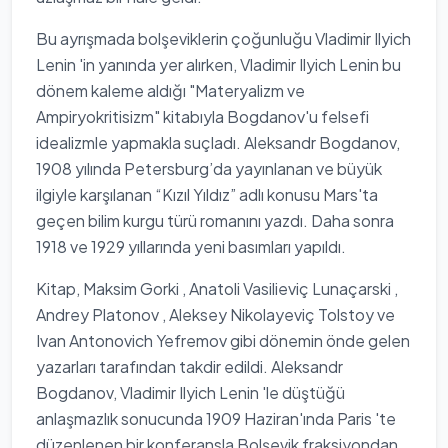
Bu ayrışmada bolşeviklerin çoğunluğu Vladimir Ilyich
Lenin 'in yanında yer alırken, Vladimir Ilyich Lenin bu
dönem kaleme aldığı "Materyalizm ve
Ampiryokritisizm" kitabıyla Bogdanov'u felsefi
idealizmle yapmakla suçladı. Aleksandr Bogdanov,
1908 yılında Petersburg’da yayınlanan ve büyük
ilgiyle karşılanan “Kızıl Yıldız” adlı konusu Mars'ta
geçen bilim kurgu türü romanını yazdı. Daha sonra
1918 ve 1929 yıllarında yeni basımları yapıldı.
Kitap, Maksim Gorki , Anatoli Vasilieviç Lunaçarski ,
Andrey Platonov , Aleksey Nikolayeviç Tolstoy ve
Ivan Antonovich Yefremov gibi dönemin önde gelen
yazarları tarafından takdir edildi. Aleksandr
Bogdanov, Vladimir Ilyich Lenin 'le düştüğü
anlaşmazlık sonucunda 1909 Haziran'ında Paris 'te
düzenlenen bir konferansla Bolşevik fraksiyondan