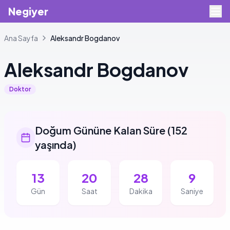
Negiyer
Ana Sayfa
Aleksandr
Bogdanov
Aleksandr
Bogdanov
Doktor
Doğum Gününe Kalan Süre
(
152
yaşında
)
13
20
28
9
Gün
Saat
Dakika
Saniye