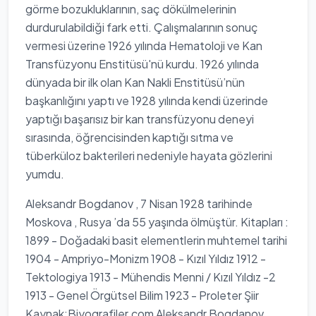
görme bozukluklarının, saç dökülmelerinin
durdurulabildiği fark etti. Çalışmalarının sonuç
vermesi üzerine 1926 yılında Hematoloji ve Kan
Transfüzyonu Enstitüsü'nü kurdu. 1926 yılında
dünyada bir ilk olan Kan Nakli Enstitüsü’nün
başkanlığını yaptı ve 1928 yılında kendi üzerinde
yaptığı başarısız bir kan transfüzyonu deneyi
sırasında, öğrencisinden kaptığı sıtma ve
tüberküloz bakterileri nedeniyle hayata gözlerini
yumdu.
Aleksandr Bogdanov , 7 Nisan 1928 tarihinde
Moskova , Rusya ’da 55 yaşında ölmüştür. Kitapları :
1899 - Doğadaki basit elementlerin muhtemel tarihi
1904 - Ampriyo-Monizm 1908 - Kızıl Yıldız 1912 -
Tektologiya 1913 - Mühendis Menni / Kızıl Yıldız -2
1913 - Genel Örgütsel Bilim 1923 - Proleter Şiir
Kaynak:Biyografiler.com Aleksandr Bogdanov