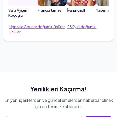
Sara Ayşem
Francia James
İvana Knoll
Yasemin Şef
Koçoğlu
Uppsala County
doğumlu ünlüler
·
28
Eylül
doğumlu
ünlüler
Yenilikleri Kaçırma!
En yeni içeriklerden ve güncellemelerden haberdar olmak
için bültenimize abone ol.