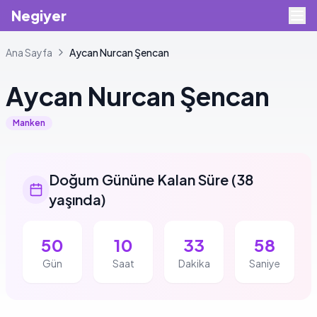
Negiyer
Ana Sayfa
Aycan
Nurcan Şencan
Aycan
Nurcan Şencan
Manken
Doğum Gününe Kalan Süre
(
38
yaşında
)
50
10
33
58
Gün
Saat
Dakika
Saniye