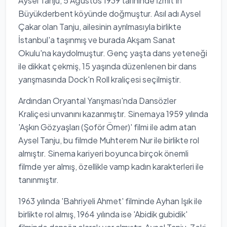
Aysel Tanju, 5 Ağustos 1939 tarihinde İzmit'in
Büyükderbent köyünde doğmuştur. Asıl adı Aysel
Çakar olan Tanju, ailesinin ayrılmasıyla birlikte
İstanbul'a taşınmış ve burada Akşam Sanat
Okulu'na kaydolmuştur. Genç yaşta dans yeteneği
ile dikkat çekmiş, 15 yaşında düzenlenen bir dans
yarışmasında Dock'n Roll kraliçesi seçilmiştir.
Ardından Oryantal Yarışması'nda Dansözler
Kraliçesi unvanını kazanmıştır. Sinemaya 1959 yılında
'Aşkın Gözyaşları (Şoför Ömer)' filmi ile adım atan
Aysel Tanju, bu filmde Muhterem Nur ile birlikte rol
almıştır. Sinema kariyeri boyunca birçok önemli
filmde yer almış, özellikle vamp kadın karakterleri ile
tanınmıştır.
1963 yılında 'Bahriyeli Ahmet' filminde Ayhan Işık ile
birlikte rol almış, 1964 yılında ise 'Abidik gubidik'