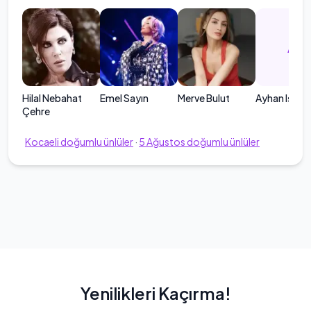
AI
Hilal Nebahat
Emel Sayın
Merve Bulut
Ayhan Işık
Çehre
Kocaeli
doğumlu ünlüler
·
5
Ağustos
doğumlu ünlüler
Yenilikleri Kaçırma!