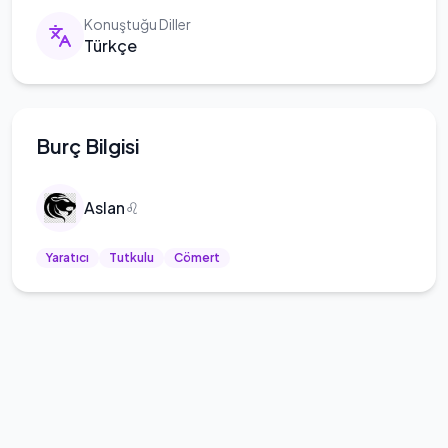
Konuştuğu Diller
Türkçe
Burç Bilgisi
Aslan
♌
Yaratıcı
Tutkulu
Cömert