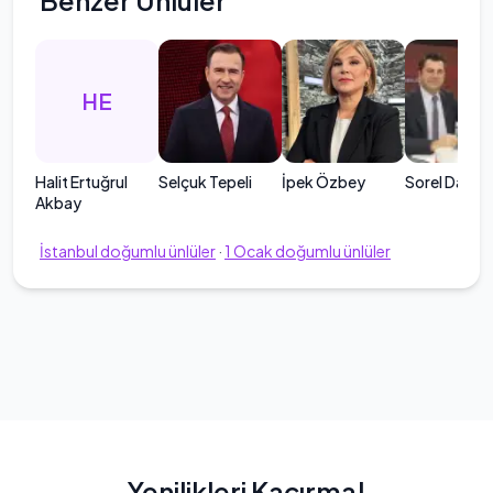
Benzer Ünlüler
HE
Halit Ertuğrul
Selçuk Tepeli
İpek Özbey
Sorel Dağıst
Akbay
İstanbul
doğumlu ünlüler
·
1
Ocak
doğumlu ünlüler
Yenilikleri Kaçırma!