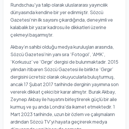
Rundschau'ya talip olarak uluslararası yayıncılık
dünyasında kendine bir yer edinmiştir. Sözcü
Gazetesi’nin ilk sayısını çıkardığında, deneyimli ve
kalabalık bir yazar kadrosu ile dikkatleri üzerine
çekmeyi başarmıştır.
Akbay’ın sahibi olduğu medya kuruluşları arasında,
Sözcü Gazetesi’nin yanı sıra ‘Fotogol’, ‘AMK’,
‘Korkusuz’ ve ‘Gırgır’ dergisi de bulunmaktadır. 2015
yılından itibaren Sözcü Gazetesi ile birlikte ‘Gırgır’
dergisini ücretsiz olarak okuyucularla buluşturmuş,
ancak 17 Şubat 2017 tarihinde derginin yayımına son
vererek dikkat çekici bir karar almıştır. Burak Akbay,
Zeynep Akbay ile hayatını birleştirerek güçlü bir aile
kurmuş ve şu anda Londra'da ikamet etmektedir. 1
Mart 2023 tarihinde, uzun bir özlem ve çalışmaların
ardından Sözcü TV'yi hayata geçirerek medya