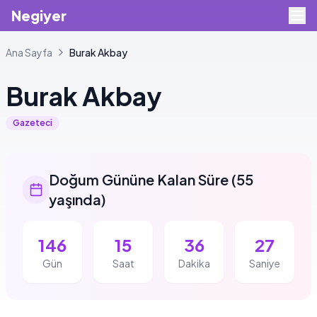
Negiyer
Ana Sayfa
Burak
Akbay
Burak
Akbay
Gazeteci
Doğum Gününe Kalan Süre
(
55
yaşında
)
146
15
36
26
Gün
Saat
Dakika
Saniye