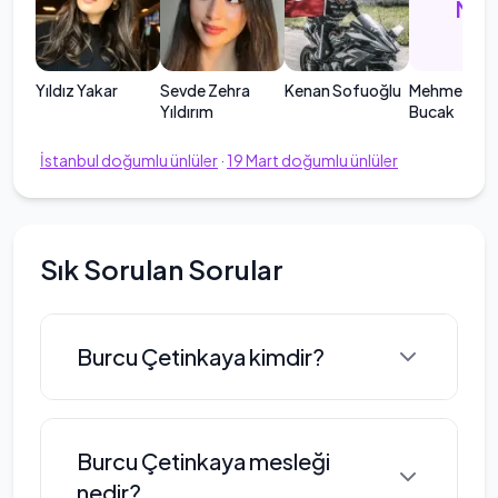
MF
Yıldız Yakar
Sevde Zehra
Kenan Sofuoğlu
Mehmet Fat
Yıldırım
Bucak
İstanbul
doğumlu ünlüler
·
19
Mart
doğumlu ünlüler
Sık Sorulan Sorular
Burcu Çetinkaya kimdir?
Burcu Çetinkaya, 19 Mart 1981
Burcu Çetinkaya mesleği
tarihinde İstanbul'da doğmuştur.
nedir?