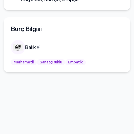
Burç Bilgisi
Balık
♓
Merhametli
Sanatçı ruhlu
Empatik