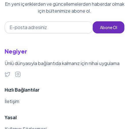
programını sunmuş, aynı yıl TRT
En yeni içeriklerden ve güncellemelerden haberdar olmak
için bültenimize abone ol.
Spor'da 'Ralli Günlüğü' programını
sunmuştur. 2013 yılının sonlarına
Abone Ol
doğru tesettüre girmiştir. 2014 yılında
Şanlıurfa'ya yerleşmiş ve burada
yüksek lisans yapmaya karar
Negiyer
vermiştir. 2015 yılında bağımsız
milletvekili adayı Fatih Mehmet
Ünlü dünyasıyla bağlantıda kalmanız için nihai uygulama
Bucak ile evlenmiş, 2016 yılında bir
oğlu olmuştur. 2019 yılında eşinden
boşanmıştır. Burcu Çetinkaya, kariyeri
Hızlı Bağlantılar
boyunca birçok ödül kazanmış ve
İletişim
Türkiye'de otomobil sporlarının
tanınmasına katkıda bulunmuştur.
Yasal
Ayrıca, spor dışında snowboard,
satranç ve sinema gibi hobileri
Kullanıcı Sözleşmesi