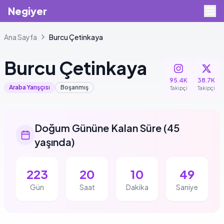
Negiyer
Ana Sayfa
Burcu
Çetinkaya
Burcu
Çetinkaya
95.4K
38.7K
Araba Yarışçısı
Boşanmış
Takipçi
Takipçi
Doğum Gününe Kalan Süre
(
45
yaşında
)
223
20
10
49
Gün
Saat
Dakika
Saniye