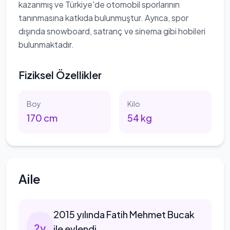
kazanmış ve Türkiye'de otomobil sporlarının
tanınmasına katkıda bulunmuştur. Ayrıca, spor
dışında snowboard, satranç ve sinema gibi hobileri
bulunmaktadır.
Fiziksel Özellikler
Boy
Kilo
170
cm
54
kg
Aile
2015
yılında Fatih Mehmet Bucak
2
y
ile evlendi