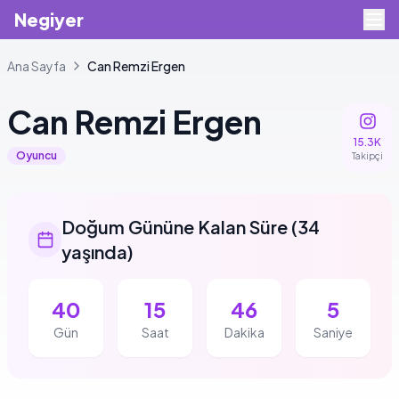
Negiyer
Ana Sayfa
Can
Remzi Ergen
Can
Remzi Ergen
15.3K
Oyuncu
Takipçi
Doğum Gününe Kalan Süre
(
34
yaşında
)
40
15
46
5
Gün
Saat
Dakika
Saniye