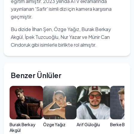
eğitim almıştır. 2023 yılında ATV ekranlarında
yayınlanan 'Safir' isimli dizi için kamera karşısına
geçmiştir.
Bu dizide İlhan Şen, Özge Yağız, Burak Berkay
Akgül, İpek Tuzcuoğlu, Nur Yazar ve Münir Can
Cindoruk gibi isimlerle birlikte rol almıştır.
Benzer Ünlüler
Burak Berkay
Özge Yağız
Arif Güloğlu
Berke Bük
Akgül