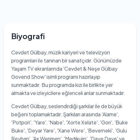
Biyografi
Cevdet Gülbay, müzik kariyeri ve televizyon
programları ile tanınan bir sanatçıdır. Günümüzde
Yaşam TV ekranlarında 'Cevdet & Neşe Gülbay
Govend Show' isimli programı hazırlayıp
sunmaktadır. Bu programda kızı ile birlikte yer
almakta ve izleyicilere eğlenceli anlar sunmaktadır.
Cevdet Gülbay, seslendirdiği şarkılar ile de büyük
beğeni toplamaktadır. Şarkıları arasında 'Alame',
'Potpori', 'Yare', 'Nabe', 'Xorte Xelate', 'Gorı', 'Buke
Buke', 'Deyar Yare', 'Xane Were', 'Beverneki', 'Gulu
Reyhan', 'Ax Werımen', 'Medıkujın', 'Daye Daye' ve