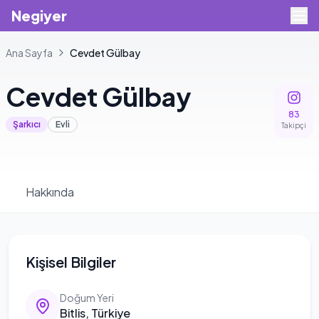
Negiyer
Ana Sayfa
Cevdet
Gülbay
Cevdet
Gülbay
83
Şarkıcı
Evli
Takipçi
Hakkında
Kişisel Bilgiler
Doğum Yeri
Bitlis, Türkiye