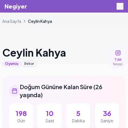
Negiyer
Ana Sayfa
Ceylin
Kahya
Ceylin
Kahya
7.6K
Oyuncu
Bekar
Takipçi
Doğum Gününe Kalan Süre
(
26
yaşında
)
198
10
5
35
Gün
Saat
Dakika
Saniye