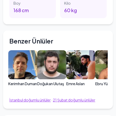
Boy
Kilo
168
cm
60
kg
Benzer Ünlüler
Kerimhan Duman
Doğukan Ulutaş
Emre Aslan
Ebru Yücel
İstanbul
doğumlu ünlüler
·
21
Şubat
doğumlu ünlüler