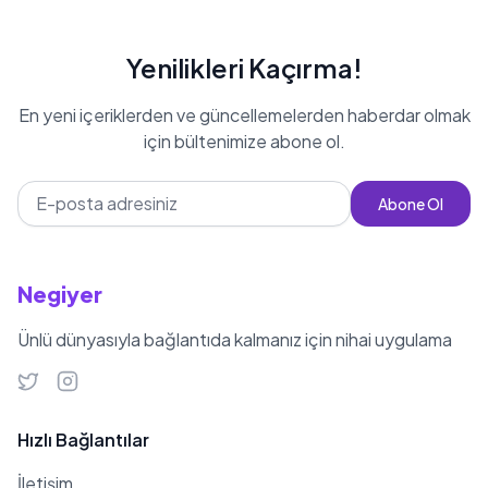
birçok detay bulunmaktadır. Ceylin
Kahya, 25 yaşında ve Balık burcudur.
Yenilikleri Kaçırma!
Doğum günü ise Pazartesi gününe
En yeni içeriklerden ve güncellemelerden haberdar olmak
denk gelmektedir. Güzelliği ve
için bültenimize abone ol.
yeteneği ile dikkat çeken Ceylin,
genç yaşına rağmen sektörde
Abone Ol
kendine sağlam bir yer edinmiştir.
Negiyer
Ünlü dünyasıyla bağlantıda kalmanız için nihai uygulama
Hızlı Bağlantılar
İletişim