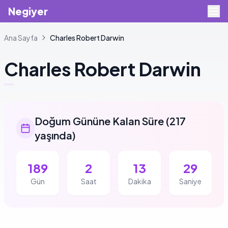
Negiyer
Ana Sayfa
Charles
Robert Darwin
Charles
Robert Darwin
Doğum Gününe Kalan Süre
(
217
yaşında
)
189
2
13
28
Gün
Saat
Dakika
Saniye