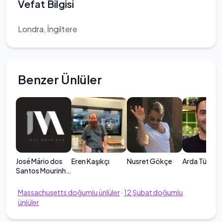
Vefat Bilgisi
Londra, İngiltere
Benzer Ünlüler
José Mário dos
Eren Kaşıkçı
Nusret Gökçe
Arda Türkm
Santos Mourinho
Félix
Massachusetts
doğumlu ünlüler
·
12
Şubat
doğumlu
ünlüler