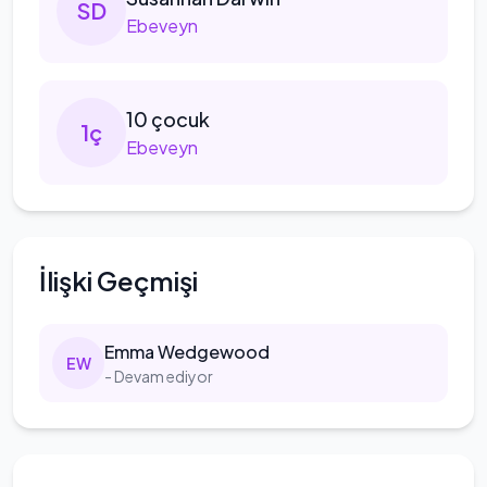
S
D
Ebeveyn
10
çocuk
1
ç
Ebeveyn
İlişki Geçmişi
Emma
Wedgewood
E
W
- Devam ediyor