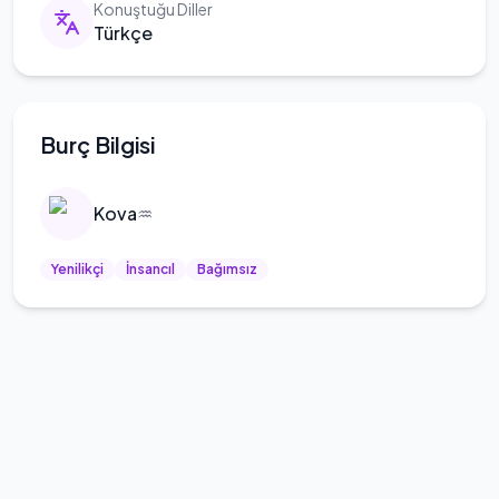
Konuştuğu Diller
Türkçe
Burç Bilgisi
Kova
♒
Yenilikçi
İnsancıl
Bağımsız