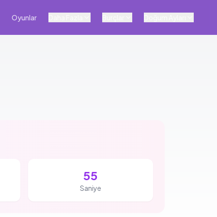
Oyunlar
Daha Fazla
Burçlar
Doğum Ayları
54
Saniye