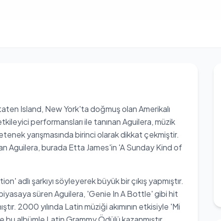
 Staten Island, New York'ta doğmuş olan Amerikalı
etkileyici performansları ile tanınan Aguilera, müzik
tenek yarışmasında birinci olarak dikkat çekmiştir.
lan Aguilera, burada Etta James'in 'A Sunday Kind of
ion' adlı şarkıyı söyleyerek büyük bir çıkış yapmıştır.
piyasaya süren Aguilera, 'Genie In A Bottle' gibi hit
ır. 2000 yılında Latin müziği akımının etkisiyle 'Mi
 ve bu albümle Latin Grammy Ödülü kazanmıştır.