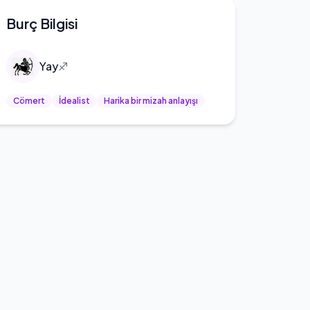
Burç Bilgisi
Yay
♐
Cömert
İdealist
Harika bir mizah anlayışı