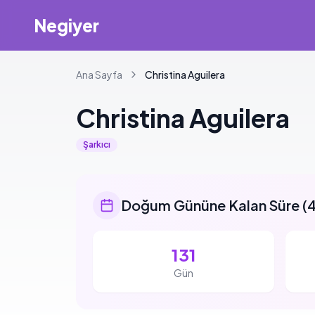
Negiyer
Ana Sayfa
Christina
Aguilera
Christina
Aguilera
Şarkıcı
Doğum Gününe Kalan Süre
(
4
131
Gün