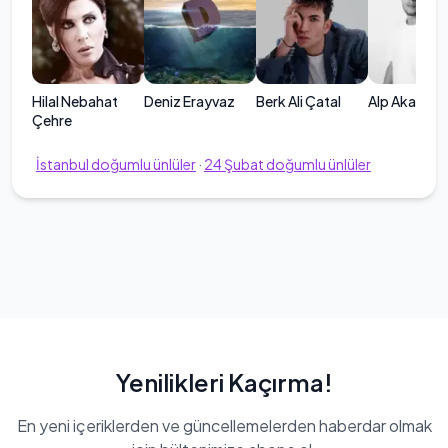
Hilal Nebahat
Deniz Erayvaz
Berk Ali Çatal
Alp Akar
Çehre
İstanbul
doğumlu ünlüler
·
24
Şubat
doğumlu ünlüler
Yenilikleri Kaçırma!
En yeni içeriklerden ve güncellemelerden haberdar olmak