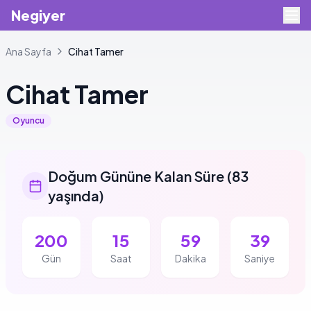
Negiyer
Ana Sayfa
Cihat
Tamer
Cihat
Tamer
Oyuncu
Doğum Gününe Kalan Süre
(
83
yaşında
)
200
15
59
39
Gün
Saat
Dakika
Saniye