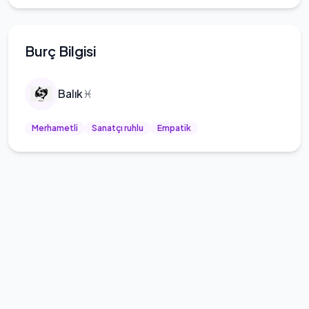
Burç Bilgisi
Balık
♓
Merhametli
Sanatçı ruhlu
Empatik