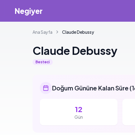
Negiyer
Ana Sayfa
Claude
Debussy
Claude
Debussy
Besteci
Doğum Gününe Kalan Süre
(
1
12
Gün