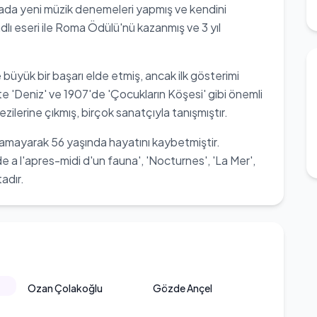
ada yeni müzik denemeleri yapmış ve kendini
dlı eseri ile Roma Ödülü'nü kazanmış ve 3 yıl
e büyük bir başarı elde etmiş, ancak ilk gösterimi
e 'Deniz' ve 1907'de 'Çocukların Köşesi' gibi önemli
ezilerine çıkmış, birçok sanatçıyla tanışmıştır.
lamayarak 56 yaşında hayatını kaybetmiştir.
e a l'apres-midi d'un fauna', 'Nocturnes', 'La Mer',
adır.
Ozan Çolakoğlu
Gözde Ançel