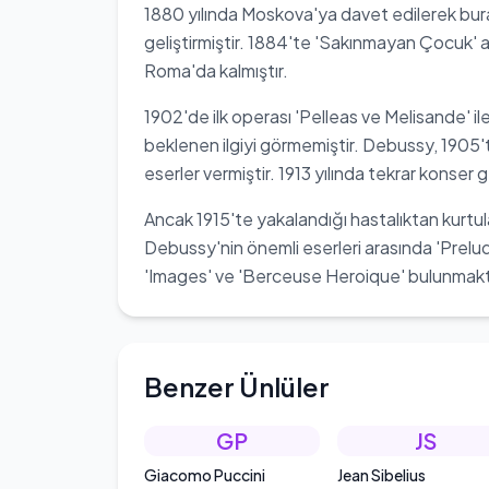
1880 yılında Moskova'ya davet edilerek bur
geliştirmiştir. 1884'te 'Sakınmayan Çocuk' a
Roma'da kalmıştır.
1902'de ilk operası 'Pelleas ve Melisande' il
beklenen ilgiyi görmemiştir. Debussy, 1905't
eserler vermiştir. 1913 yılında tekrar konser g
Ancak 1915'te yakalandığı hastalıktan kurtu
Debussy'nin önemli eserleri arasında 'Prelud
'Images' ve 'Berceuse Heroique' bulunmakt
Benzer Ünlüler
GP
JS
Giacomo Puccini
Jean Sibelius