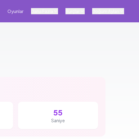
Oyunlar
Daha Fazla
Burçlar
Doğum Ayları
54
Saniye