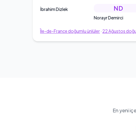
ND
İbrahim Dizlek
Norayr Demirci
Île-de-France
doğumlu ünlüler
·
22
Ağustos
doğu
En yeni iç