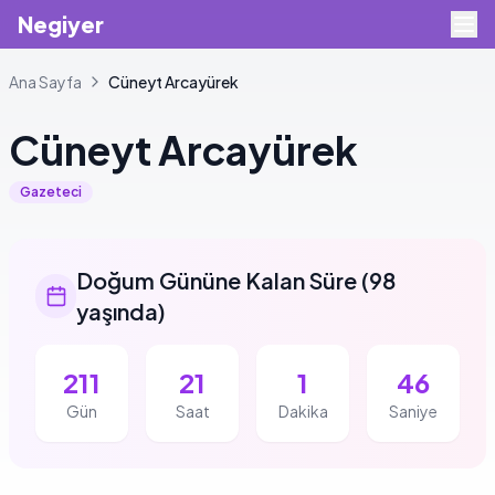
Negiyer
Ana Sayfa
Cüneyt
Arcayürek
Cüneyt
Arcayürek
Gazeteci
Doğum Gününe Kalan Süre
(
98
yaşında
)
211
21
1
46
Gün
Saat
Dakika
Saniye