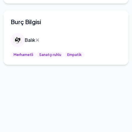
Burç Bilgisi
Balık
♓
Merhametli
Sanatçı ruhlu
Empatik