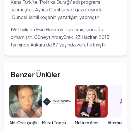
KanalTürk'te 'Politika Durağı' adlı programı
sunmuştur. Ayrıca Cumhuriyet gazetesinde
'Güncel' isimli köşenin yazarlığını yapmıştır.
1960 yılında Esin Hanım ile evlenmiş, çocuğu
olmamıştır. Cüneyt Arcayürek, 23 Haziran 2015
tarihinde Ankara'da 87 yaşında vefat etmiştir.
Benzer Ünlüler
AK
Ahu Orakçıoğlu
Murat Topçu
Meltem Acet
Altemur Kılıç