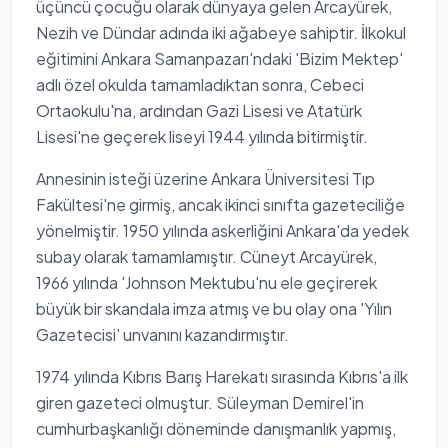
üçüncü çocuğu olarak dünyaya gelen Arcayürek,
Nezih ve Dündar adında iki ağabeye sahiptir. İlkokul
eğitimini Ankara Samanpazarı'ndaki 'Bizim Mektep'
adlı özel okulda tamamladıktan sonra, Cebeci
Ortaokulu'na, ardından Gazi Lisesi ve Atatürk
Lisesi'ne geçerek liseyi 1944 yılında bitirmiştir.
Annesinin isteği üzerine Ankara Üniversitesi Tıp
Fakültesi'ne girmiş, ancak ikinci sınıfta gazeteciliğe
yönelmiştir. 1950 yılında askerliğini Ankara'da yedek
subay olarak tamamlamıştır. Cüneyt Arcayürek,
1966 yılında 'Johnson Mektubu'nu ele geçirerek
büyük bir skandala imza atmış ve bu olay ona 'Yılın
Gazetecisi' unvanını kazandırmıştır.
1974 yılında Kıbrıs Barış Harekatı sırasında Kıbrıs'a ilk
giren gazeteci olmuştur. Süleyman Demirel'in
cumhurbaşkanlığı döneminde danışmanlık yapmış,