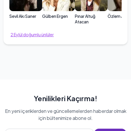
Sevil Akı Saner
Gülben Ergen
Pınar Altuğ
Özlem Akın
Atacan
2
Eylül
doğumlu ünlüler
Yenilikleri Kaçırma!
En yeni içeriklerden ve güncellemelerden haberdar olmak
için bültenimize abone ol.