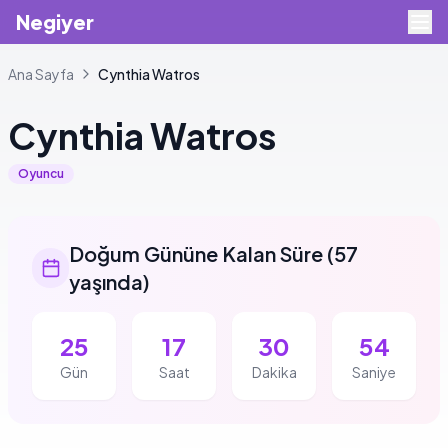
Negiyer
Ana Sayfa
Cynthia
Watros
Cynthia
Watros
Oyuncu
Doğum Gününe Kalan Süre
(
57
yaşında
)
25
17
30
54
Gün
Saat
Dakika
Saniye