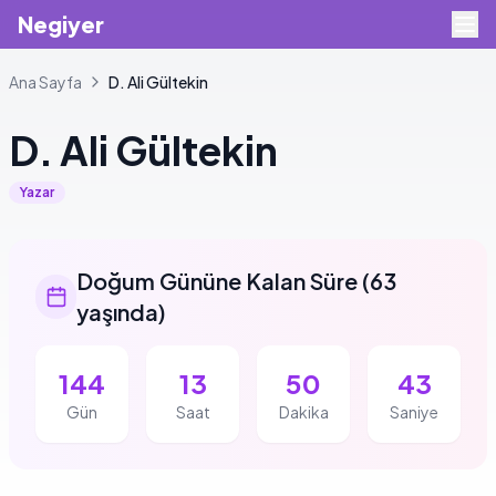
Negiyer
Ana Sayfa
D.
Ali Gültekin
D.
Ali Gültekin
Yazar
Doğum Gününe Kalan Süre
(
63
yaşında
)
144
13
50
42
Gün
Saat
Dakika
Saniye