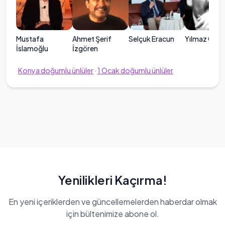
Mustafa
Ahmet Şerif
Selçuk Eracun
Yılmaz Oda
İslamoğlu
İzgören
Konya
doğumlu ünlüler
·
1
Ocak
doğumlu ünlüler
Yenilikleri Kaçırma!
En yeni içeriklerden ve güncellemelerden haberdar olmak
için bültenimize abone ol.