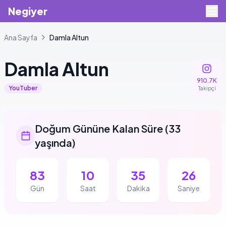
Negiyer
Ana Sayfa
Damla
Altun
Damla
Altun
910.7K
YouTuber
Takipçi
Doğum Gününe Kalan Süre
(
33
yaşında
)
83
10
35
25
Gün
Saat
Dakika
Saniye