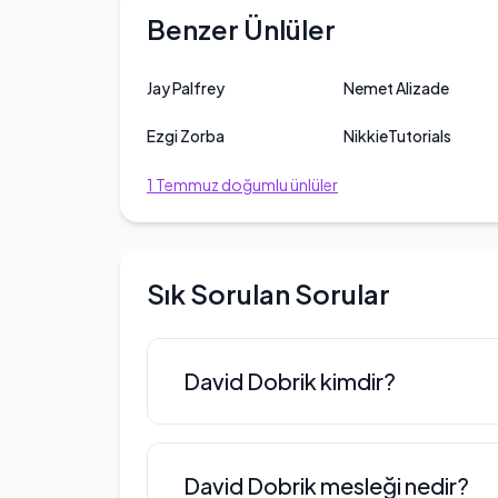
Benzer Ünlüler
Jay Palfrey
Nemet Alizade
Ezgi Zorba
NikkieTutorials
1
Temmuz
doğumlu ünlüler
Sık Sorulan Sorular
David Dobrik kimdir?
David Dobrik, 1996 yılının Temmuz
David Dobrik mesleği nedir?