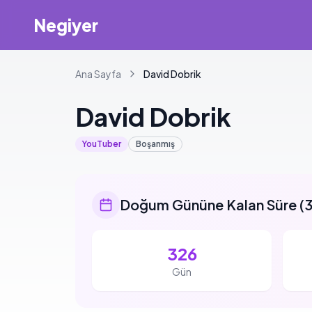
Negiyer
Ana Sayfa
David
Dobrik
David
Dobrik
YouTuber
Boşanmış
Doğum Gününe Kalan Süre
(
3
326
Gün