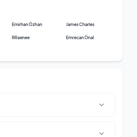
Emirhan Özhan
James Charles
RRaenee
Emrecan Önal
 ayında Slovakya’nın Kösice şehrinde