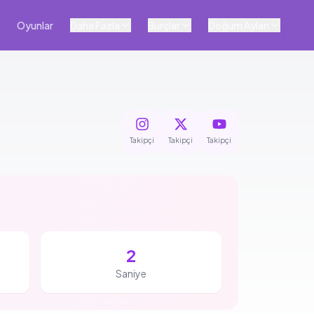
Oyunlar
Daha Fazla
Burçlar
Doğum Ayları
Takipçi
Takipçi
Takipçi
1
Saniye