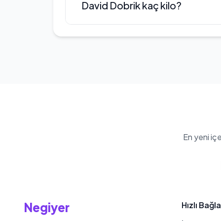
David Dobrik kaç kilo?
bilinmemektedir.
David Dobrik'nin kilosu 75 kg
En yeni iç
Negiyer
Hızlı Bağla