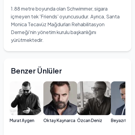
1.88 metre boyunda olan Schwimmer, sigara
içmeyen tek 'Friends' oyuncusudur. Ayrıca, Santa
Monica Tecavüz Mağdurları Rehabilitasyon
Derneği'nin yönetim kurulu başkanlığını
yürütmektedir.
Benzer Ünlüler
Murat Aygen
Oktay Kaynarca
Özcan Deniz
Beyazıt Özt