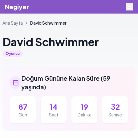
Negiyer
Ana Sayfa
David
Schwimmer
David
Schwimmer
Oyuncu
Doğum Gününe Kalan Süre
(
59
yaşında
)
87
14
19
31
Gün
Saat
Dakika
Saniye