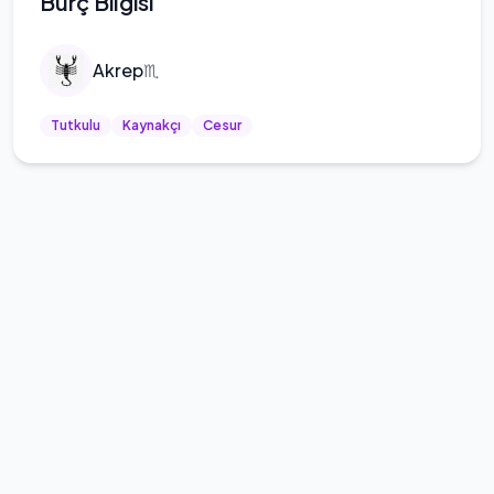
Burç Bilgisi
Akrep
♏
Tutkulu
Kaynakçı
Cesur