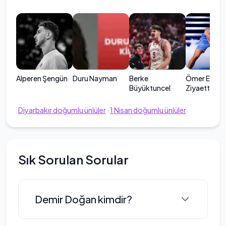
Alperen Şengün
Duru Nayman
Berke
Ömer Ege
Büyüktuncel
Ziyaettin
Diyarbakır
doğumlu ünlüler
·
1
Nisan
doğumlu ünlüler
Sık Sorulan Sorular
Demir Doğan kimdir?