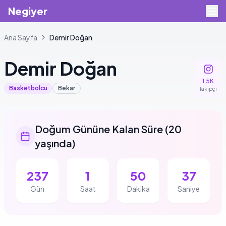
Negiyer
Ana Sayfa
Demir
Doğan
Demir
Doğan
1.5K
Basketbolcu
Bekar
Takipçi
Doğum Gününe Kalan Süre
(
20
yaşında
)
237
1
50
36
Gün
Saat
Dakika
Saniye