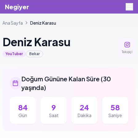
Negiyer
Ana Sayfa
Deniz
Karasu
Deniz
Karasu
Takipçi
YouTuber
Bekar
Doğum Gününe Kalan Süre
(
30
yaşında
)
84
9
24
57
Gün
Saat
Dakika
Saniye