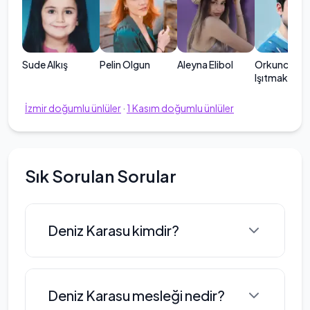
Sude Alkış
Pelin Olgun
Aleyna Elibol
Orkuncan
Işıtmak
İzmir
doğumlu ünlüler
·
1
Kasım
doğumlu ünlüler
Sık Sorulan Sorular
Deniz Karasu kimdir?
Deniz Karasu, 1995 yılının Kasım
Deniz Karasu mesleği nedir?
ayında İzmir'de dünyaya gelmiştir.