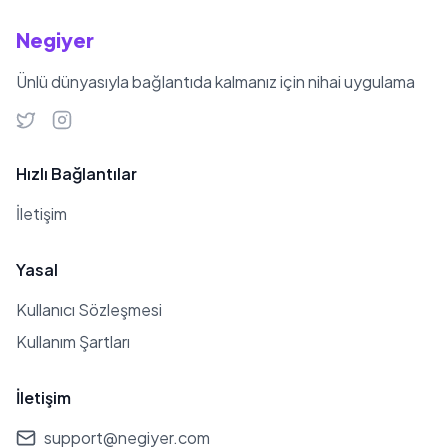
Instagram hesabında ise 158 bin
Negiyer
takipçi bulunmaktadır. Paylaşımlarını
genellikle güzellik, yaşam tarzı ve
Ünlü dünyasıyla bağlantıda kalmanız için nihai uygulama
moda vlogları üzerine
sürdürmektedir. Eğitim hayatında ilk
olarak 9 Eylül Üniversitesi Amerikan
Hızlı Bağlantılar
Kültür ve Edebiyatı bölümünü
İletişim
kazanmış, ancak okulu sevmediği ve
uzak gelmesi sebebiyle okulu
Yasal
bırakmış ve tekrar sınava girmiştir.
Kullanıcı Sözleşmesi
Sonuç olarak Yaşar Üniversitesi İngiliz
Kullanım Şartları
Dili ve Edebiyatı bölümünden mezun
olmuştur.
İletişim
support@negiyer.com