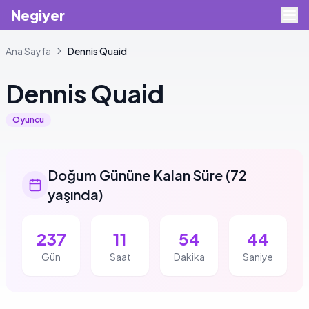
Negiyer
Ana Sayfa
Dennis
Quaid
Dennis
Quaid
Oyuncu
Doğum Gününe Kalan Süre
(
72
yaşında
)
237
11
54
44
Gün
Saat
Dakika
Saniye