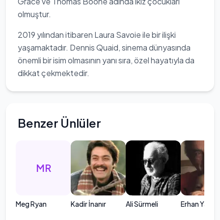
Grace ve Thomas Boone adında ikiz çocukları
olmuştur.
2019 yılından itibaren Laura Savoie ile bir ilişki
yaşamaktadır. Dennis Quaid, sinema dünyasında
önemli bir isim olmasının yanı sıra, özel hayatıyla da
dikkat çekmektedir.
Benzer Ünlüler
MR
Meg Ryan
Kadir İnanır
Ali Sürmeli
Erhan Yazıcı