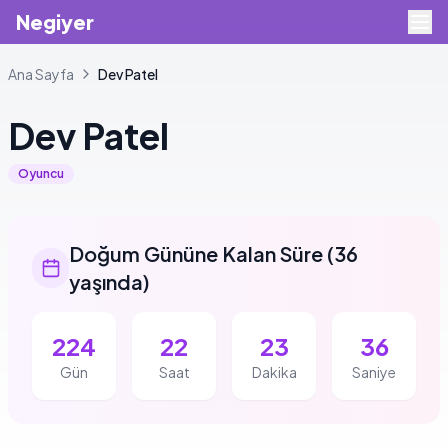
Negiyer
Ana Sayfa
Dev
Patel
Dev
Patel
Oyuncu
Doğum Gününe Kalan Süre
(
36
yaşında
)
224
22
23
36
Gün
Saat
Dakika
Saniye