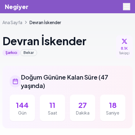
Negiyer
Ana Sayfa
Devran
İskender
Devran
İskender
8.1K
Şarkıcı
Bekar
Takipçi
Doğum Gününe Kalan Süre
(
47
yaşında
)
144
11
27
18
Gün
Saat
Dakika
Saniye