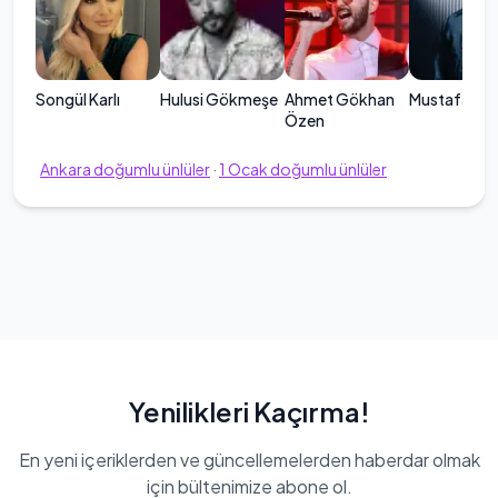
Songül Karlı
Hulusi Gökmeşe
Ahmet Gökhan
Mustafa Cec
Özen
Ankara
doğumlu ünlüler
·
1
Ocak
doğumlu ünlüler
Yenilikleri Kaçırma!
En yeni içeriklerden ve güncellemelerden haberdar olmak
için bültenimize abone ol.